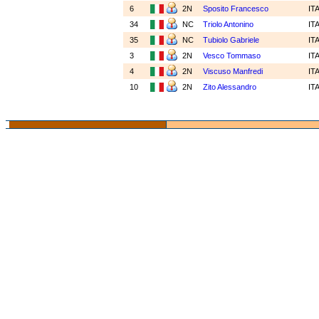
6
2N
Sposito Francesco
IT
34
NC
Triolo Antonino
IT
35
NC
Tubiolo Gabriele
IT
3
2N
Vesco Tommaso
IT
4
2N
Viscuso Manfredi
IT
10
2N
Zito Alessandro
IT