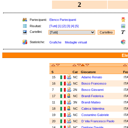
2
Partecipanti:
Elenco Partecipanti
Risultati:
[Tutti]
[1]
[2]
[3]
[4]
[5]
Cartellini:
Statistiche:
Grafiche
Medaglie virtuali
Ele
S
Cat
Giocatore
Fe
15
NC
Adamo Renato
IT
16
NC
Bosco Francesco
IT
7
2N
Bosco Giovanni
IT
17
NC
Brandi Federica
IT
11
3N
Brandi Matteo
IT
18
NC
Caleca Valentina
IT
19
NC
Costantino Gabriele
IT
20
NC
D 'elia Francesco Paolo
IT
14
NC
Daidone Davide
IT