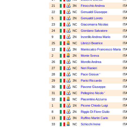
21
3N
Finocchio Andrea
IT
22
NC
Genualdi Giuseppe
IT
5
2N
Genualdi Loreto
IT
23
NC
Giacomarra Nicolas
IT
24
NC
Giordano Salvatore
IT
9
2N
Inzerillo Andrea Mario
IT
25
NC
Librizzi Beatrice
IT
12
3N
Maniscalco Francesco Maria
IT
2
2N
Monte Sveva
IT
26
NC
Morello Andrea
IT
27
NC
Neri Ranieri
IT
28
NC
Pace Giosue '
IT
29
3N
Parisi Riccardo
IT
30
NC
Pavone Giuseppe
IT
31
NC
Pellegrino Nicolo '
IT
32
NC
Piacentino Azzurra
IT
1
1N
Picone Chiodo Luigi
IT
8
2N
Riggio Di Fiore Giulio
IT
13
3N
Ruffino Martin Carlo
IT
33
NC
Schicchi Irene
IT