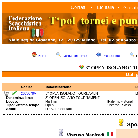
Giocato
Contatti
Elo Italia
Home
Cerca altri tornei
Precedente
R
3° OPEN ISOLANO 
Dati 
Codice
Denominazione
L
2603079A
3° OPEN ISOLANO TOURNAMENT
M
Denominazione:
3° OPEN ISOLANO TOURNAMENT
Luogo:
Misilmeri
[Palermo - Sicilia]
Tipo/Sistema/Tempo:
Open
Sistema: Swiss T
Arbitri:
LUPO Francesco
Spo
Viscuso Manfredi