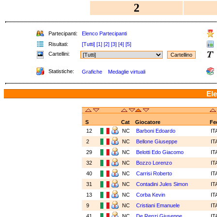
2
Partecipanti:
Elenco Partecipanti
Risultati:
[Tutti]
[1]
[2]
[3]
[4]
[5]
Cartellini:
Statistiche:
Grafiche
Medaglie virtuali
Ele
S
Cat
Giocatore
Fe
12
NC
Barboni Edoardo
IT
2
NC
Bellone Giuseppe
IT
29
NC
Belotti Edo Giacomo
IT
32
NC
Bozzo Lorenzo
IT
40
NC
Carrisi Roberto
IT
31
NC
Contadini Jules Simon
IT
13
NC
Corba Kevin
IT
9
NC
Cristiani Emanuele
IT
41
NC
De Renzi Giuseppe
IT