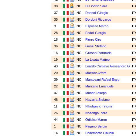
38
NC
Di Liberto Sara
IT
37
NC
Donnoli Giorgio
IT
35
NC
Dordoni Riccardo
IT
3
NC
Esposito Marco
IT
28
NC
Fedeli Giorgio
IT
18
NC
Fierro Ciro
IT
36
NC
Gonzi Stefano
IT
16
NC
Grosso Piermario
IT
19
NC
La Licata Matteo
IT
43
NC
Loardo Camayo Alessandro G
IT
20
NC
Maltsev Artem
IT
39
NC
Mantovani Rafael Enzo
IT
22
NC
Maritano Emanuele
IT
47
NC
Munar Joseph
IT
46
NC
Navarra Stefano
IT
11
NC
Nikolajevic Tihomir
IT
26
NC
Nosengo Piero
IT
44
NC
Odicino Marco
IT
1
NC
Pagano Sergio
IT
14
NC
Pedemonte Claudio
IT