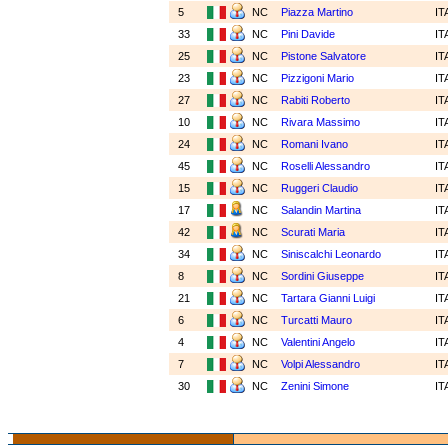
5
NC
Piazza Martino
IT
33
NC
Pini Davide
IT
25
NC
Pistone Salvatore
IT
23
NC
Pizzigoni Mario
IT
27
NC
Rabiti Roberto
IT
10
NC
Rivara Massimo
IT
24
NC
Romani Ivano
IT
45
NC
Roselli Alessandro
IT
15
NC
Ruggeri Claudio
IT
17
NC
Salandin Martina
IT
42
NC
Scurati Maria
IT
34
NC
Siniscalchi Leonardo
IT
8
NC
Sordini Giuseppe
IT
21
NC
Tartara Gianni Luigi
IT
6
NC
Turcatti Mauro
IT
4
NC
Valentini Angelo
IT
7
NC
Volpi Alessandro
IT
30
NC
Zenini Simone
IT