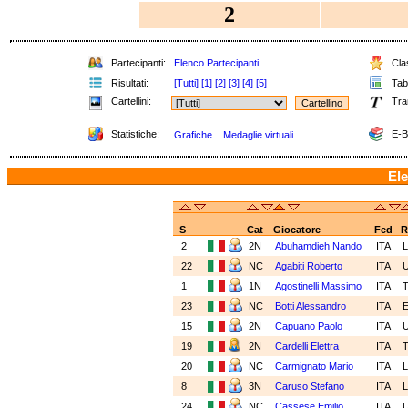
2
Partecipanti:
Elenco Partecipanti
Clas
Risultati:
[Tutti]
[1]
[2]
[3]
[4]
[5]
Tabe
Cartellini:
Tra
Statistiche:
E-B
Grafiche
Medaglie virtuali
Ele
S
Cat
Giocatore
Fed
R
2
2N
Abuhamdieh Nando
ITA
22
NC
Agabiti Roberto
ITA
1
1N
Agostinelli Massimo
ITA
23
NC
Botti Alessandro
ITA
15
2N
Capuano Paolo
ITA
19
2N
Cardelli Elettra
ITA
20
NC
Carmignato Mario
ITA
8
3N
Caruso Stefano
ITA
24
NC
Cassese Emilio
ITA