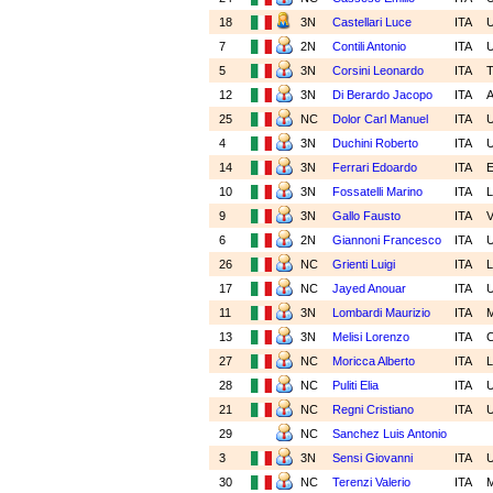
18
3N
Castellari Luce
ITA
7
2N
Contili Antonio
ITA
5
3N
Corsini Leonardo
ITA
12
3N
Di Berardo Jacopo
ITA
25
NC
Dolor Carl Manuel
ITA
4
3N
Duchini Roberto
ITA
14
3N
Ferrari Edoardo
ITA
10
3N
Fossatelli Marino
ITA
9
3N
Gallo Fausto
ITA
6
2N
Giannoni Francesco
ITA
26
NC
Grienti Luigi
ITA
17
NC
Jayed Anouar
ITA
11
3N
Lombardi Maurizio
ITA
13
3N
Melisi Lorenzo
ITA
27
NC
Moricca Alberto
ITA
28
NC
Puliti Elia
ITA
21
NC
Regni Cristiano
ITA
29
NC
Sanchez Luis Antonio
3
3N
Sensi Giovanni
ITA
30
NC
Terenzi Valerio
ITA