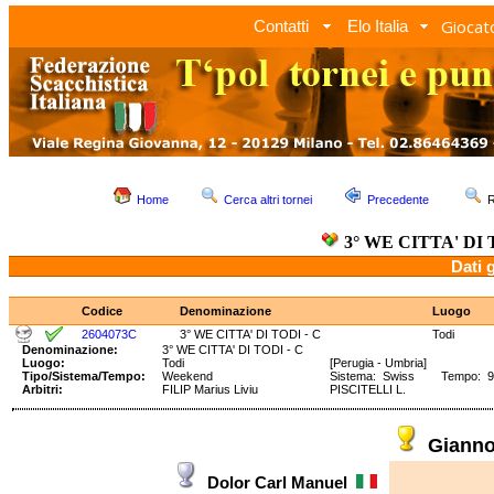
Giocato
Contatti
Elo Italia
Home
Cerca altri tornei
Precedente
R
3° WE CITTA' DI 
Dati 
Codice
Denominazione
Luogo
2604073C
3° WE CITTA' DI TODI - C
Todi
Denominazione:
3° WE CITTA' DI TODI - C
Luogo:
Todi
[Perugia - Umbria]
Tipo/Sistema/Tempo:
Weekend
Sistema: Swiss Tempo: 90'
Arbitri:
FILIP Marius Liviu
PISCITELLI L.
Giann
Dolor Carl Manuel