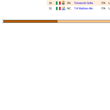
16
2N
Tomassini Sofia
ITA
31
NC
Trif Mathias Alin
ITA