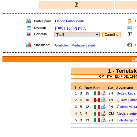
2
Partecipanti:
Elenco Partecipanti
Cl
Risultati:
[Tutti]
[1]
[2]
[3]
[4]
[5]
Ta
Cartellini:
T
Statistiche:
E
Grafiche
Medaglie virtuali
Ca
1 - Terlet
CM
ITA
Elo FIDE:
199
T
C
Num
Ban
Cat
Avversario
1
B
15
2N
Betteto Luca
2
N
10
1N
Quiroz Cabani
3
B
12
2N
Gleridis Alex
4
N
4
CM
Niederstaette
5
B
13
2N
Unterberger C