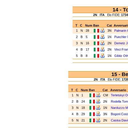
14 - 
2N
ITA
Elo FIDE:
1734
T
C
Num
Ban
Cat
Avversari
1
N
28
3N
Palmarin 
2
B
5
1N
Puechler
3
N
16
2N
Demetz J
4
B
17
2N
Vinci Fra
5
B
8
1N
Gibitz Ot
15 - B
2N
ITA
Elo FIDE:
172
T
C
Num
Ban
Cat
Avversario
1
N
1
CM
Terletskyi 
2
B
24
2N
Rodella To
3
N
18
1N
Narduzzo M
4
B
29
3N
Bogoni Costa
5
N
21
2N
Casisa Dav