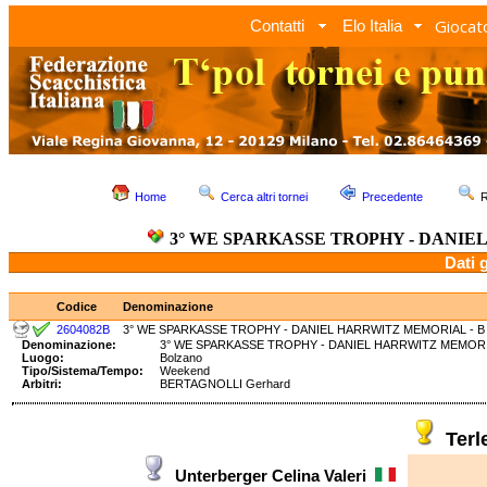
Giocato
Contatti
Elo Italia
Home
Cerca altri tornei
Precedente
R
3° WE SPARKASSE TROPHY - DANIE
Dati 
Codice
Denominazione
2604082B
3° WE SPARKASSE TROPHY - DANIEL HARRWITZ MEMORIAL - B
Denominazione:
3° WE SPARKASSE TROPHY - DANIEL HARRWITZ MEM
Luogo:
Bolzano
Tipo/Sistema/Tempo:
Weekend
Arbitri:
BERTAGNOLLI Gerhard
Terl
Unterberger Celina Valeri