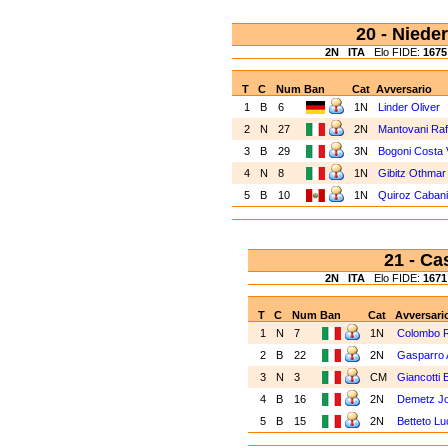
20 - Niede
2N
ITA
Elo FIDE:
1675
T
C
Num
Ban
Cat
Avversario
1
B
6
1N
Linder Oliver
2
N
27
2N
Mantovani Raf
3
B
29
3N
Bogoni Costa V
4
N
8
1N
Gibitz Othmar
5
B
10
1N
Quiroz Cabanil
21 - C
2N
ITA
Elo FIDE:
1671
T
C
Num
Ban
Cat
Avversari
1
N
7
1N
Colombo 
2
B
22
2N
Gasparro 
3
N
3
CM
Giancotti 
4
B
16
2N
Demetz Jo
5
B
15
2N
Betteto Lu