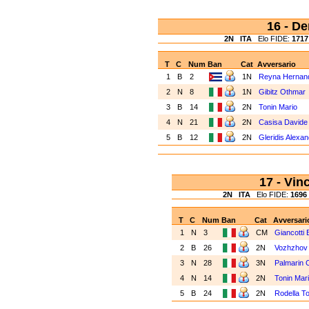
16 - D
2N
ITA
Elo FIDE:
1717
T
C
Num
Ban
Cat
Avversario
1
B
2
1N
Reyna Hernan
2
N
8
1N
Gibitz Othmar
3
B
14
2N
Tonin Mario
4
N
21
2N
Casisa Davide
5
B
12
2N
Gleridis Alexa
17 - Vi
2N
ITA
Elo FIDE:
1696
T
C
Num
Ban
Cat
Avversari
1
N
3
CM
Giancotti 
2
B
26
2N
Vozhzhov
3
N
28
3N
Palmarin 
4
N
14
2N
Tonin Mar
5
B
24
2N
Rodella 