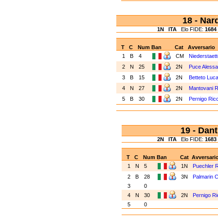
18 - Na
1N
ITA
Elo FIDE:
1684
T
C
Num
Ban
Cat
Avversario
1
B
4
CM
Niederstaett
2
N
25
2N
Puce Alessa
3
B
15
2N
Betteto Luc
4
N
27
2N
Mantovani R
5
B
30
2N
Pernigo Ric
19 - Dan
2N
ITA
Elo FIDE:
1683
T
C
Num
Ban
Cat
Avversari
1
N
5
1N
Puechler 
2
B
28
3N
Palmarin 
3
0
4
N
30
2N
Pernigo R
5
0