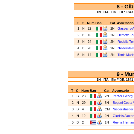
8 - Gi
1N
ITA
Elo FIDE:
1843
T
C
Num
Ban
Cat
Avversario
1
N
22
2N
Gasparro A
2
B
16
2N
Demetz Jo
3
N
24
2N
Rodella T
4
B
20
2N
Niederstae
5
N
14
2N
Tonin Mari
9 - Mu
1N
ITA
Elo FIDE:
1841
T
C
Num
Ban
Cat
Avversario
1
B
23
2N
Perfler Georg
2
N
29
3N
Bogoni Costa V
3
B
4
CM
Niederstaetter
4
N
12
2N
Gleridis Alexa
5
B
2
1N
Reyna Hernan