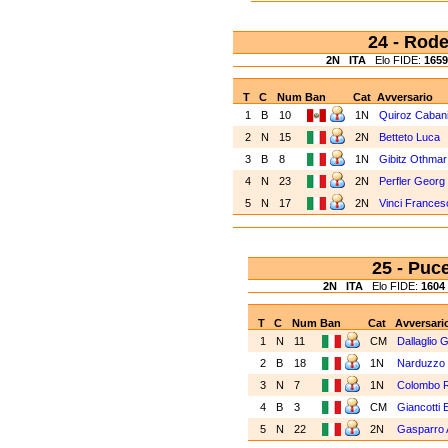
24 - Ro
2N
ITA
Elo FIDE:
1659
T
C
Num
Ban
Cat
Avversario
1
B
10
1N
Quiroz Cabani
2
N
15
2N
Betteto Luca
3
B
8
1N
Gibitz Othmar
4
N
23
2N
Perfler Georg
5
N
17
2N
Vinci Frances
25 - Pu
2N
ITA
Elo FIDE:
1604
T
C
Num
Ban
Cat
Avversari
1
N
11
CM
Dallaglio 
2
B
18
1N
Narduzzo
3
N
7
1N
Colombo 
4
B
3
CM
Giancotti 
5
N
22
2N
Gasparro 