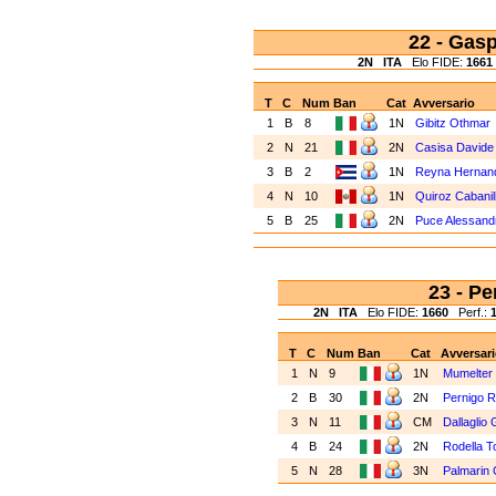
22 - Gas
2N
ITA
Elo FIDE:
1661
T
C
Num
Ban
Cat
Avversario
1
B
8
1N
Gibitz Othmar
2
N
21
2N
Casisa Davide
3
B
2
1N
Reyna Hernan
4
N
10
1N
Quiroz Cabanil
5
B
25
2N
Puce Alessand
23 - P
2N
ITA
Elo FIDE:
1660
Perf.:
T
C
Num
Ban
Cat
Avversar
1
N
9
1N
Mumelter 
2
B
30
2N
Pernigo R
3
N
11
CM
Dallaglio 
4
B
24
2N
Rodella 
5
N
28
3N
Palmarin 