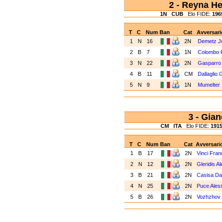
2 - Reyna 
1N
CUB
Elo FIDE:
196
T
C
Num
Ban
Cat
Avversari
1
N
16
2N
Demetz J
2
B
7
1N
Colombo
3
N
22
2N
Gasparro 
4
B
11
CM
Dallaglio 
5
N
9
1N
Mumelter 
3 - Gia
CM
ITA
Elo FIDE:
191
T
C
Num
Ban
Cat
Avversari
1
B
17
2N
Vinci Fra
2
N
12
2N
Gleridis A
3
B
21
2N
Casisa Da
4
N
25
2N
Puce Ales
5
B
26
2N
Vozhzhov