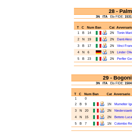
28 - Pal
3N
ITA
Elo FIDE:
1531
T
C
Num
Ban
Cat
Avversari
1
B
14
2N
Tonin Mari
2
N
19
2N
Danti Ale
3
B
17
2N
Vinci Fra
4
N
6
1N
Linder Oli
5
B
23
2N
Perfler Ge
29 - Bogon
3N
ITA
Elo FIDE:
1504
T
C
Num
Ban
Cat
Avversario
1
0
2
B
9
1N
Mumelter Ig
3
N
20
2N
Niederstaet
4
N
15
2N
Betteto Luc
5
B
7
1N
Colombo R