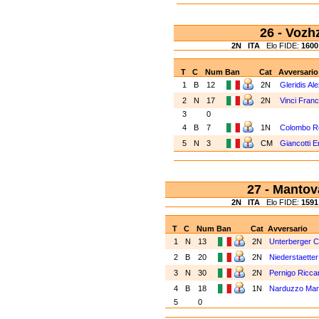
26 - Voz
2N
ITA
Elo FIDE:
1600
T
C
Num
Ban
Cat
Avversario
1
B
12
2N
Gleridis Al
2
N
17
2N
Vinci Fran
3
0
4
B
7
1N
Colombo 
5
N
3
CM
Giancotti E
27 - Manto
2N
ITA
Elo FIDE:
1591
T
C
Num
Ban
Cat
Avversario
1
N
13
2N
Unterberger Ce
2
B
20
2N
Niederstaette
3
N
30
2N
Pernigo Ricca
4
B
18
1N
Narduzzo Ma
5
0