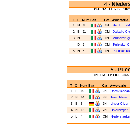
4 - Nieder
CM
ITA
Elo FIDE:
187
T
C
Num
Ban
Cat
Avversario
1
N
18
1N
Narduzzo M
2
B
11
CM
Dallaglio Gi
3
N
9
1N
Mumelter Ig
4
B
1
CM
Terletskyi 
5
N
5
1N
Puechler R
5 - Pu
1N
ITA
Elo FIDE:
1869
T
C
Num
Ban
Cat
Avversario
1
B
19
2N
Danti Alessan
2
N
14
2N
Tonin Mario
3
B
6
1N
Linder Oliver
4
N
13
2N
Unterberger C
5
B
4
CM
Niederstaette