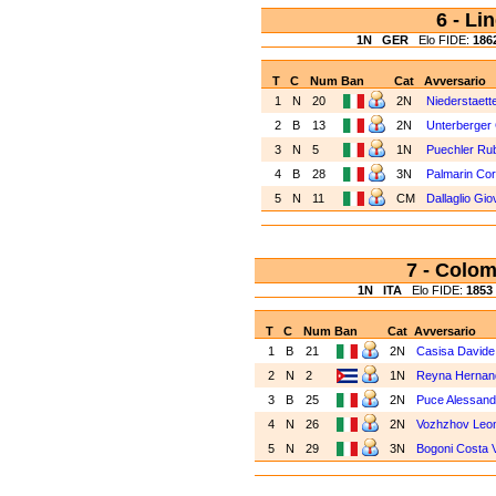
6 - Li
1N
GER
Elo FIDE:
186
T
C
Num
Ban
Cat
Avversario
1
N
20
2N
Niederstaett
2
B
13
2N
Unterberger C
3
N
5
1N
Puechler Ru
4
B
28
3N
Palmarin Co
5
N
11
CM
Dallaglio Gio
7 - Col
1N
ITA
Elo FIDE:
1853
T
C
Num
Ban
Cat
Avversario
1
B
21
2N
Casisa Davide
2
N
2
1N
Reyna Hernan
3
B
25
2N
Puce Alessand
4
N
26
2N
Vozhzhov Leo
5
N
29
3N
Bogoni Costa V