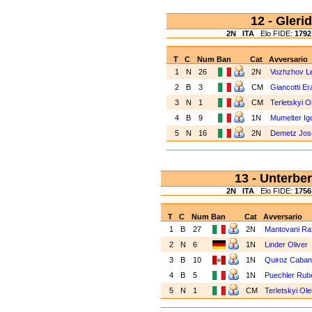
12 - Gler
2N
ITA
Elo FIDE:
1792
T
C
Num
Ban
Cat
Avversario
1
N
26
2N
Vozhzhov L
2
B
3
CM
Giancotti Er
3
N
1
CM
Terletskyi 
4
B
9
1N
Mumelter Ig
5
N
16
2N
Demetz Jos
13 - Unterbe
2N
ITA
Elo FIDE:
1756
T
C
Num
Ban
Cat
Avversario
1
B
27
2N
Mantovani Ra
2
N
6
1N
Linder Oliver
3
B
10
1N
Quiroz Cabani
4
B
5
1N
Puechler Rub
5
N
1
CM
Terletskyi Ol