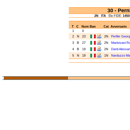
30 - Per
2N
ITA
Elo FIDE:
1450
T
C
Num
Ban
Cat
Avversario
1
0
2
N
23
2N
Perfler Geor
3
B
27
2N
Mantovani Ra
4
B
19
2N
Danti Alessa
5
N
18
1N
Narduzzo Ma