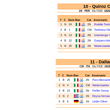
10 - Quiroz 
1N
PER
Elo FIDE:
1826
T
C
Num
Ban
Cat
Avversario
1
N
24
2N
Rodella Tom
2
B
1
CM
Terletskyi O
3
N
13
2N
Unterberger C
4
B
22
2N
Gasparro Ant
5
N
20
2N
Niederstaett
11 - Dall
CM
ITA
Elo FIDE:
181
T
C
Num
Ban
Cat
Avversario
1
B
25
2N
Puce Alessand
2
N
4
CM
Niederstaetter
3
B
23
2N
Perfler Georg
4
N
2
1N
Reyna Hernan
5
B
6
1N
Linder Oliver