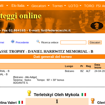
Giocatori
Tornei
LOTO
TORO
FSI A
tti
Elo Italia
rnei
Precedente
Ricerca veloce
ASSE TROPHY - DANIEL HARRWITZ MEMORIAL - B
Dati generali del torneo
Data
Luogo
Pr
Reg
Inizio
IAL - B
Bolzano
BZ
ALT
24-04-20
ORIAL - B
[Bolzano - Alto Adige]
Sistema: Swiss Tempo: 90' + 30" bonus
ADDANTE S.
Terletskyi Oleh Mykola
1
lina Valeri
Gler