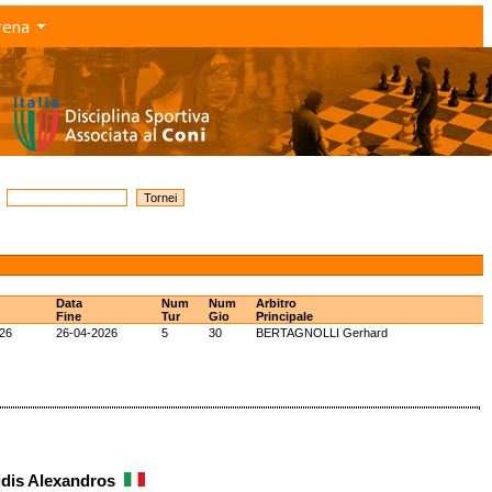
rena
Data
Num
Num
Arbitro
Fine
Tur
Gio
Principale
26
26-04-2026
5
30
BERTAGNOLLI Gerhard
idis Alexandros