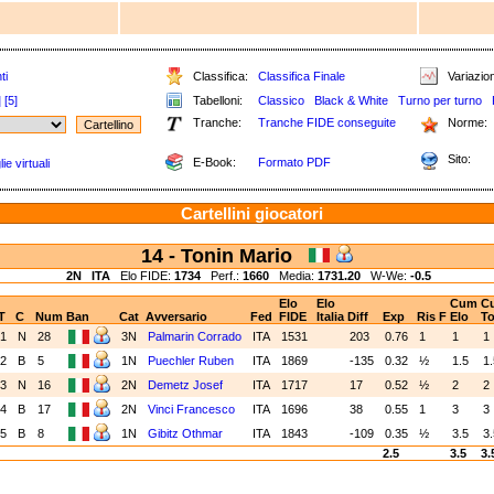
ti
Classifica:
Classifica Finale
Variazion
]
[5]
Tabelloni:
Classico
Black & White
Turno per turno
Tranche:
Tranche FIDE conseguite
Norme:
Sito:
E-Book:
Formato PDF
e virtuali
Cartellini giocatori
14 - Tonin Mario
2N
ITA
Elo FIDE:
1734
Perf.:
1660
Media:
1731.20
W-We:
-0.5
Elo
Elo
Cum
C
T
C
Num
Ban
Cat
Avversario
Fed
FIDE
Italia
Diff
Exp
Ris
F
Elo
To
1
N
28
3N
Palmarin Corrado
ITA
1531
203
0.76
1
1
1
2
B
5
1N
Puechler Ruben
ITA
1869
-135
0.32
½
1.5
1
3
N
16
2N
Demetz Josef
ITA
1717
17
0.52
½
2
2
4
B
17
2N
Vinci Francesco
ITA
1696
38
0.55
1
3
3
5
B
8
1N
Gibitz Othmar
ITA
1843
-109
0.35
½
3.5
3
2.5
3.5
3.