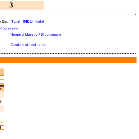
3
i Elo:
[Tutte]
[FIDE]
[Italia]
Progressivo
Norme di Maestro FSI conseguite
Gestione sito del torneo
um
t
.5
.5
5