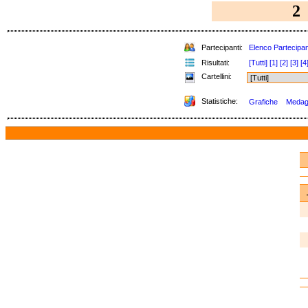
2
Partecipanti:
Elenco Partecipan
Risultati:
[Tutti]
[1]
[2]
[3]
[4
Cartellini:
Statistiche:
Grafiche
Medagli