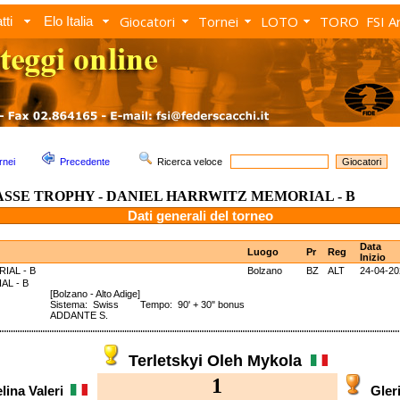
Giocatori
Tornei
LOTO
TORO
FSI A
tti
Elo Italia
rnei
Precedente
Ricerca veloce
ASSE TROPHY - DANIEL HARRWITZ MEMORIAL - B
Dati generali del torneo
Data
Luogo
Pr
Reg
Inizio
IAL - B
Bolzano
BZ
ALT
24-04-20
ORIAL - B
[Bolzano - Alto Adige]
Sistema: Swiss Tempo: 90' + 30" bonus
ADDANTE S.
Terletskyi Oleh Mykola
1
lina Valeri
Gler