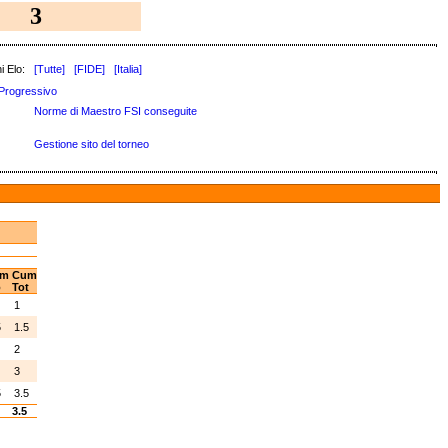
3
i Elo:
[Tutte]
[FIDE]
[Italia]
Progressivo
Norme di Maestro FSI conseguite
Gestione sito del torneo
m
Cum
o
Tot
1
5
1.5
2
3
5
3.5
5
3.5