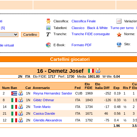
ti
Classifica:
Classifica Finale
Variazion
]
[5]
Tabelloni:
Classico
Black & White
Turno per turno
Tranche:
Tranche FIDE conseguite
Norme:
Sito:
E-Book:
Formato PDF
e virtuali
Cartellini giocatori
16 - Demetz Josef
2N
ITA
Elo FIDE:
1717
Perf.:
1730
Media:
1801.80
W-We:
0.04
Elo
Elo
Cu
Num
Ban
Cat
Avversario
Fed
FIDE
Italia
Diff
Exp
Ris
F
El
B
2
1N
Reyna Hernandez Sandor
CUB
1969
-252
0.19
1
1
N
8
1N
Gibitz Othmar
ITA
1843
-126
0.33
½
1.
B
14
2N
Tonin Mario
ITA
1734
-17
0.48
½
2
N
21
2N
Casisa Davide
ITA
1671
46
0.56
1
3
B
12
2N
Gleridis Alexandros
ITA
1792
-75
0.4
½
3.
1.96
3.