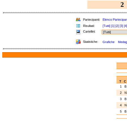
2
Partecipanti:
Elenco Partecipan
Risultati:
[Tutti]
[1]
[2]
[3]
[4
Cartellini:
Statistiche:
Grafiche
Medagli
T
C
1
2
3
4
5