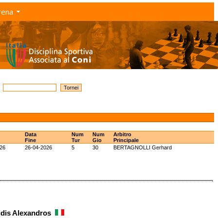
rena
Data
Num
Num
Arbitro
Fine
Tur
Gio
Principale
26
26-04-2026
5
30
BERTAGNOLLI Gerhard
idis Alexandros