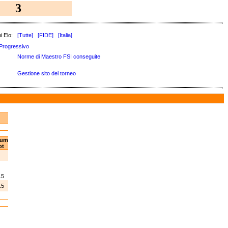
3
i Elo:
[Tutte]
[FIDE]
[Italia]
Progressivo
Norme di Maestro FSI conseguite
Gestione sito del torneo
um
ot
0
0
.5
.5
1