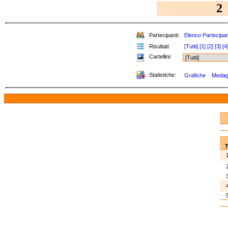
2
Partecipanti:
Elenco Partecipan
Risultati:
[Tutti]
[1]
[2]
[3]
[4
Cartellini:
Statistiche:
Grafiche
Medagli