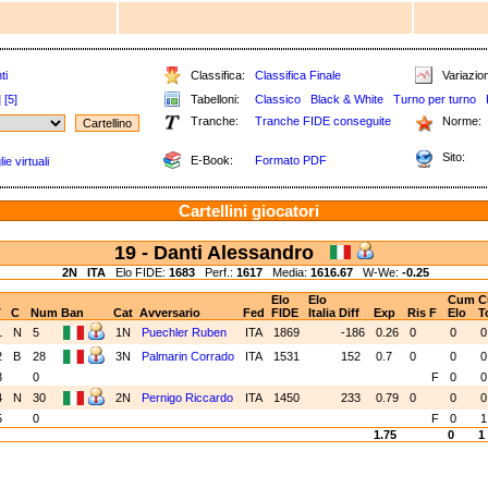
ti
Classifica:
Classifica Finale
Variazion
]
[5]
Tabelloni:
Classico
Black & White
Turno per turno
Tranche:
Tranche FIDE conseguite
Norme:
Sito:
E-Book:
Formato PDF
e virtuali
Cartellini giocatori
19 - Danti Alessandro
2N
ITA
Elo FIDE:
1683
Perf.:
1617
Media:
1616.67
W-We:
-0.25
Elo
Elo
Cum
C
T
C
Num
Ban
Cat
Avversario
Fed
FIDE
Italia
Diff
Exp
Ris
F
Elo
T
1
N
5
1N
Puechler Ruben
ITA
1869
-186
0.26
0
0
2
B
28
3N
Palmarin Corrado
ITA
1531
152
0.7
0
0
3
0
F
0
0
4
N
30
2N
Pernigo Riccardo
ITA
1450
233
0.79
0
0
0
5
0
F
0
1.75
0
1