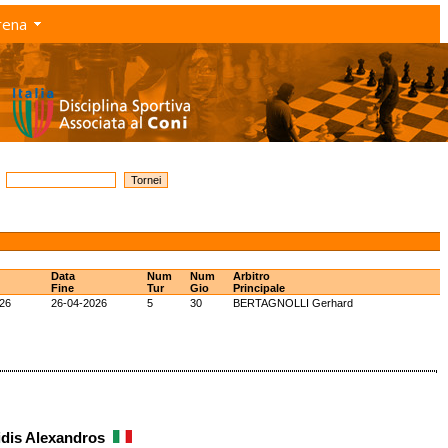
rena
Data
Num
Num
Arbitro
Fine
Tur
Gio
Principale
26
26-04-2026
5
30
BERTAGNOLLI Gerhard
idis Alexandros