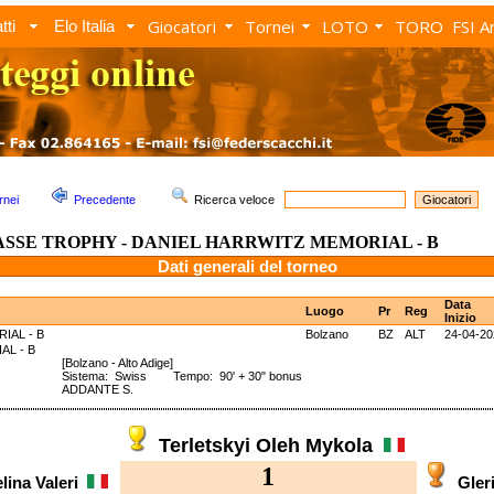
Giocatori
Tornei
LOTO
TORO
FSI A
tti
Elo Italia
rnei
Precedente
Ricerca veloce
ASSE TROPHY - DANIEL HARRWITZ MEMORIAL - B
Dati generali del torneo
Data
Luogo
Pr
Reg
Inizio
IAL - B
Bolzano
BZ
ALT
24-04-20
ORIAL - B
[Bolzano - Alto Adige]
Sistema: Swiss Tempo: 90' + 30" bonus
ADDANTE S.
Terletskyi Oleh Mykola
1
lina Valeri
Gler