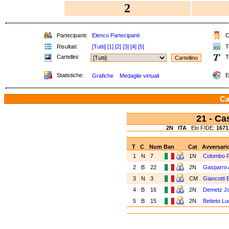
2
Partecipanti:
Elenco Partecipanti
Cl
Risultati:
[Tutti]
[1]
[2]
[3]
[4]
[5]
Ta
Cartellini:
T
Statistiche:
E
Grafiche
Medaglie virtuali
Ca
21 - C
2N
ITA
Elo FIDE:
1671
T
C
Num
Ban
Cat
Avversari
1
N
7
1N
Colombo 
2
B
22
2N
Gasparro 
3
N
3
CM
Giancotti 
4
B
16
2N
Demetz Jo
5
B
15
2N
Betteto Lu