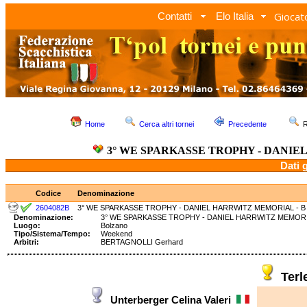
Giocato
Contatti
Elo Italia
Home
Cerca altri tornei
Precedente
R
3° WE SPARKASSE TROPHY - DANIE
Dati 
Codice
Denominazione
2604082B
3° WE SPARKASSE TROPHY - DANIEL HARRWITZ MEMORIAL - B
Denominazione:
3° WE SPARKASSE TROPHY - DANIEL HARRWITZ MEM
Luogo:
Bolzano
Tipo/Sistema/Tempo:
Weekend
Arbitri:
BERTAGNOLLI Gerhard
Terl
Unterberger Celina Valeri