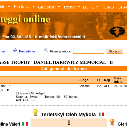
Giocatori
Tornei
LOTO
TORO
FSI A
tti
Elo Italia
rnei
Precedente
Ricerca veloce
ASSE TROPHY - DANIEL HARRWITZ MEMORIAL - B
Dati generali del torneo
Data
Luogo
Pr
Reg
Inizio
IAL - B
Bolzano
BZ
ALT
24-04-20
ORIAL - B
[Bolzano - Alto Adige]
Sistema: Swiss Tempo: 90' + 30" bonus
ADDANTE S.
Terletskyi Oleh Mykola
1
lina Valeri
Gler