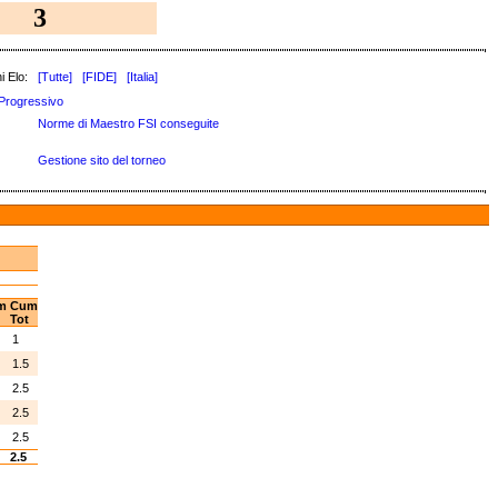
3
i Elo:
[Tutte]
[FIDE]
[Italia]
Progressivo
Norme di Maestro FSI conseguite
Gestione sito del torneo
m
Cum
Tot
1
5
1.5
5
2.5
5
2.5
5
2.5
2.5