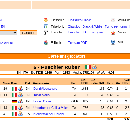
ti
Classifica:
Classifica Finale
Variazion
]
[5]
Tabelloni:
Classico
Black & White
Turno per turno
Tranche:
Tranche FIDE conseguite
Norme:
Sito:
E-Book:
Formato PDF
e virtuali
Cartellini giocatori
5 - Puechler Ruben
1N
ITA
Elo FIDE:
1869
Perf.:
1853
Media:
1781.00
W-We:
-0.08
Elo
Elo
Cu
Num
Ban
Cat
Avversario
Fed
FIDE
Italia
Diff
Exp
Ris
F
Elo
B
19
2N
Danti Alessandro
ITA
1683
186
0.74
1
1
N
14
2N
Tonin Mario
ITA
1734
135
0.68
½
1.
B
6
1N
Linder Oliver
GER
1862
7
0.51
1
2.
N
13
2N
Unterberger Celina Valeri
ITA
1756
113
0.65
0
2.
B
4
CM
Niederstaetter Harald
ITA
1870
-1
0.5
0
2.
3.08
2.5