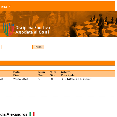
rena
Data
Num
Num
Arbitro
Fine
Tur
Gio
Principale
26
26-04-2026
5
30
BERTAGNOLLI Gerhard
idis Alexandros