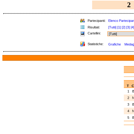
2
Partecipanti:
Elenco Partecipan
Risultati:
[Tutti]
[1]
[2]
[3]
[4
Cartellini:
Statistiche:
Grafiche
Medagli
T
C
1
2
3
4
5