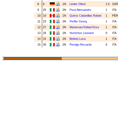
8
6
1N
Linder Oliver
1.5
GE
9
25
2N
Puce Alessandro
1
ITA
10
10
1N
Quiroz Cabanillas Rafael
1
PE
11
23
2N
Perfler Georg
1
ITA
12
27
2N
Mantovani Rafael Enzo
1
ITA
13
26
2N
Vozhzhov Leonard
0
ITA
14
15
2N
Betteto Luca
1
ITA
15
30
2N
Pernigo Riccardo
0
ITA