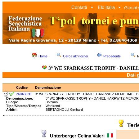
Giocato
Contatti
Elo Italia
Home
Cerca altri tornei
Precedente
R
3° WE SPARKASSE TROPHY - DANIE
Dati 
Codice
Denominazione
2604082B
3° WE SPARKASSE TROPHY - DANIEL HARRWITZ MEMORIAL - B
Denominazione:
3° WE SPARKASSE TROPHY - DANIEL HARRWITZ MEM
Luogo:
Bolzano
Tipo/Sistema/Tempo:
Weekend
Arbitri:
BERTAGNOLLI Gerhard
Terl
Unterberger Celina Valeri