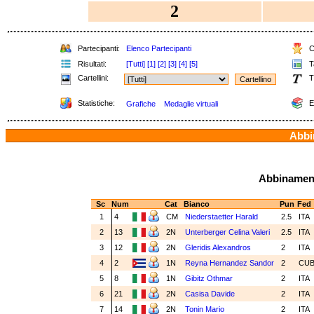
2
Partecipanti:
Elenco Partecipanti
Cl
Risultati:
[Tutti]
[1]
[2]
[3]
[4]
[5]
Ta
Cartellini:
T
Statistiche:
E
Grafiche
Medaglie virtuali
Abbin
Abbinamenti
Sc
Num
Cat
Bianco
Pun
Fed
1
4
CM
Niederstaetter Harald
2.5
ITA
2
13
2N
Unterberger Celina Valeri
2.5
ITA
3
12
2N
Gleridis Alexandros
2
ITA
4
2
1N
Reyna Hernandez Sandor
2
CU
5
8
1N
Gibitz Othmar
2
ITA
6
21
2N
Casisa Davide
2
ITA
7
14
2N
Tonin Mario
2
ITA