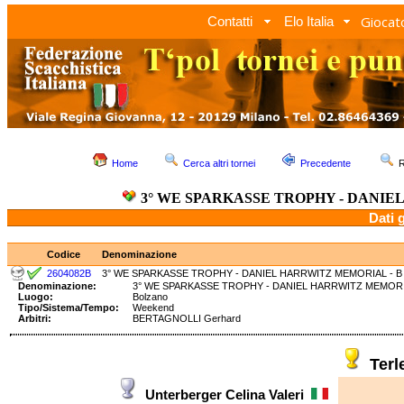
Giocato
Contatti
Elo Italia
Home
Cerca altri tornei
Precedente
R
3° WE SPARKASSE TROPHY - DANIE
Dati 
Codice
Denominazione
2604082B
3° WE SPARKASSE TROPHY - DANIEL HARRWITZ MEMORIAL - B
Denominazione:
3° WE SPARKASSE TROPHY - DANIEL HARRWITZ MEM
Luogo:
Bolzano
Tipo/Sistema/Tempo:
Weekend
Arbitri:
BERTAGNOLLI Gerhard
Terl
Unterberger Celina Valeri