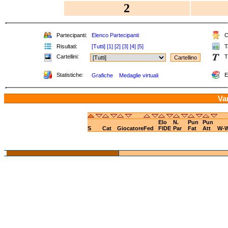
2
Partecipanti:
Elenco Partecipanti
Cl
Risultati:
[Tutti]
[1]
[2]
[3]
[4]
[5]
Ta
Cartellini:
T
Statistiche:
E
Grafiche
Medaglie virtuali
Var
Elo
N.
Pun
Pun
S
Cat
Giocatore
Fed
FIDE
Par
Fat
Att
W-