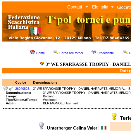
Giocato
Contatti
Elo Italia
Home
Cerca altri tornei
Precedente
R
3° WE SPARKASSE TROPHY - DANIE
Dati 
Codice
Denominazione
2604082B
3° WE SPARKASSE TROPHY - DANIEL HARRWITZ MEMORIAL - B
Denominazione:
3° WE SPARKASSE TROPHY - DANIEL HARRWITZ MEM
Luogo:
Bolzano
Tipo/Sistema/Tempo:
Weekend
Arbitri:
BERTAGNOLLI Gerhard
Terl
Unterberger Celina Valeri