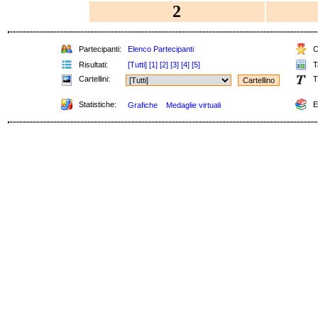
2
Partecipanti:
Elenco Partecipanti
Cl
Risultati:
[Tutti]
[1]
[2]
[3]
[4]
[5]
Ta
Cartellini:
T
Statistiche:
E
Grafiche
Medaglie virtuali