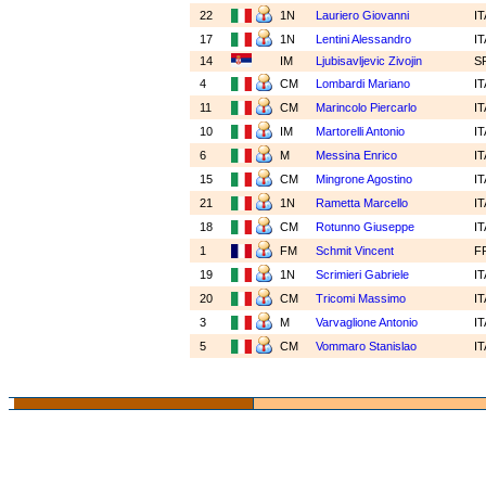
22
1N
Lauriero Giovanni
I
17
1N
Lentini Alessandro
I
14
IM
Ljubisavljevic Zivojin
S
4
CM
Lombardi Mariano
I
11
CM
Marincolo Piercarlo
I
10
IM
Martorelli Antonio
I
6
M
Messina Enrico
I
15
CM
Mingrone Agostino
I
21
1N
Rametta Marcello
I
18
CM
Rotunno Giuseppe
I
1
FM
Schmit Vincent
F
19
1N
Scrimieri Gabriele
I
20
CM
Tricomi Massimo
I
3
M
Varvaglione Antonio
I
5
CM
Vommaro Stanislao
I