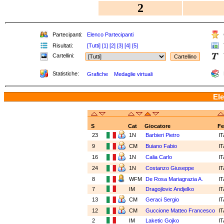
2
Partecipanti:
Elenco Partecipanti
Risultati:
[Tutti]
[1]
[2]
[3]
[4]
[5]
Cartellini:
Statistiche:
Grafiche
Medaglie virtuali
Ele
S
Cat
Giocatore
Fe
23
1N
Barbieri Pietro
I
9
CM
Buiano Fabio
I
16
1N
Calia Carlo
I
24
1N
Costanzo Giuseppe
I
8
WFM
De Rosa Mariagrazia A.
I
7
IM
Dragojlovic Andjelko
I
13
CM
Geraci Sergio
I
12
CM
Guccione Matteo Francesco
I
2
IM
Laketic Gojko
I