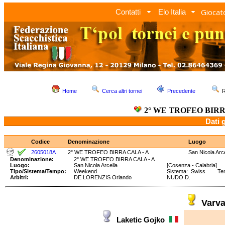
Giocato
Contatti
Elo Italia
Home
Cerca altri tornei
Precedente
R
2° WE TROFEO BIRR
Dati 
Codice
Denominazione
Luogo
2605018A
2° WE TROFEO BIRRA CALA - A
San Nicola Arce
Denominazione:
2° WE TROFEO BIRRA CALA - A
Luogo:
San Nicola Arcella
[Cosenza - Calabria]
Tipo/Sistema/Tempo:
Weekend
Sistema: Swiss Temp
Arbitri:
DE LORENZIS Orlando
NUDO D.
Varv
Laketic Gojko