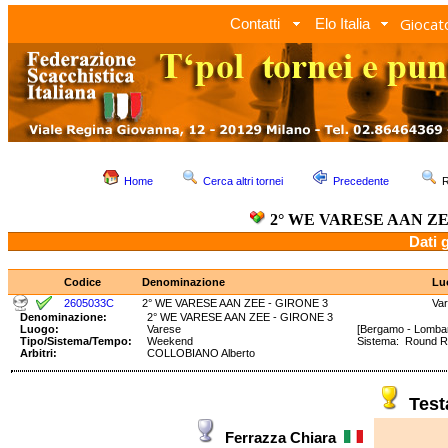
Giocato
Contatti
Elo Italia
Home
Cerca altri tornei
Precedente
R
2° WE VARESE AAN ZE
Dati 
Codice
Denominazione
Lu
2605033C
2° WE VARESE AAN ZEE - GIRONE 3
Va
Denominazione:
2° WE VARESE AAN ZEE - GIRONE 3
Luogo:
Varese
[Bergamo - Lombar
Tipo/Sistema/Tempo:
Weekend
Sistema: Round 
Arbitri:
COLLOBIANO Alberto
Tes
Ferrazza Chiara