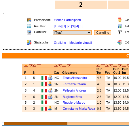
2
Partecipanti:
Elenco Partecipanti
Cla
Risultati:
[Tutti]
[1]
[2]
[3]
[4]
[5]
Tab
Cartellini:
Tra
Statistiche:
E-B
Grafiche
Medaglie virtuali
C
Pun
Buh
Buh
P
S
Cat
Giocatore
Tot
Fed
Cut1
Int
1
5
NC
Testa Alessandro
4.5
ITA
10.00
10.
2
1
2N
Ferrazza Chiara
4.0
ITA
10.50
11.
3
4
2N
Pellegrini Andrea
2.5
ITA
12.00
12.
4
6
2N
Buglione Eros
2.5
ITA
12.00
12.
5
2
NC
Ruggiero Marco
1.0
ITA
13.50
14.
6
3
M
Centofante Maria Rosa
0.5
ITA
13.50
14.