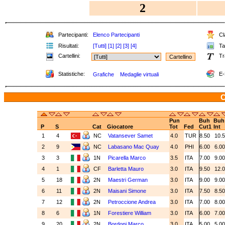
2
Partecipanti:
Elenco Partecipanti
Cla
Risultati:
[Tutti]
[1]
[2]
[3]
[4]
Tab
Cartellini:
Tr
Statistiche:
E-
Grafiche
Medaglie virtuali
C
Pun
Buh
Buh
P
S
Cat
Giocatore
Tot
Fed
Cut1
Int
1
4
NC
Vatansever Samet
4.0
TUR
8.50
10.
2
9
NC
Labasano Mac Quay
4.0
PHI
6.00
6.0
3
3
1N
Picarella Marco
3.5
ITA
7.00
9.0
4
1
CF
Barletta Mauro
3.0
ITA
9.50
12.
5
18
2N
Maestri German
3.0
ITA
9.00
9.0
6
11
2N
Maisani Simone
3.0
ITA
7.50
8.5
7
12
2N
Petroccione Andrea
3.0
ITA
7.00
8.0
8
6
1N
Forestiere William
3.0
ITA
6.00
7.0
9
20
2N
Bordoni Marco
3.0
ITA
5.00
5.0