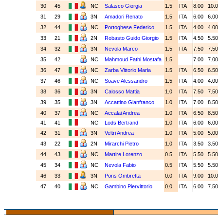
30
45
NC
Salasco Giorgia
1.5
ITA
8.00
10.
31
29
3N
Amadori Renato
1.5
ITA
6.00
6.0
32
44
NC
Portoghese Federico
1.5
ITA
4.00
4.0
33
21
2N
Robasto Guido Giorgio
1.5
ITA
4.50
5.5
34
32
3N
Nevola Marco
1.5
ITA
7.50
7.5
35
42
NC
Mahmoud Fathi Mostafa
1.5
7.00
7.0
36
47
NC
Zarba Vittorio Maria
1.5
ITA
6.50
6.5
37
46
NC
Soave Alessandro
1.5
ITA
4.00
4.0
38
36
3N
Calosso Mattia
1.0
ITA
7.50
7.5
39
35
3N
Accattino Gianfranco
1.0
ITA
7.00
8.5
40
37
NC
Accalai Andrea
1.0
ITA
6.50
8.5
41
41
NC
Lods Bertrand
1.0
ITA
6.00
6.0
42
31
3N
Veltri Andrea
1.0
ITA
5.00
5.0
43
22
2N
Mirarchi Pietro
1.0
ITA
3.50
3.5
44
43
NC
Martire Lorenzo
0.5
ITA
5.50
5.5
45
34
NC
Nevola Fabio
0.5
ITA
5.50
5.5
46
33
3N
Pons Ombretta
0.0
ITA
9.00
10.
47
40
NC
Gambino Piervittorio
0.0
ITA
6.00
7.5