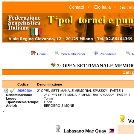
Giocato
Contatti
Elo Italia
Home
Cerca altri tornei
Precedente
R
2° OPEN SETTIMANALE MEMORI
Dati 
Codice
Denominazione
2605040A
2° OPEN SETTIMANALE MEMORIAL SPASSKY - PARTE 1
Denominazione:
2° OPEN SETTIMANALE MEMORIAL SPASSKY - PARTE
Luogo:
Torino
Tipo/Sistema/Tempo:
Open
Arbitri:
BERGERO SIMONE
Va
Labasano Mac Quay