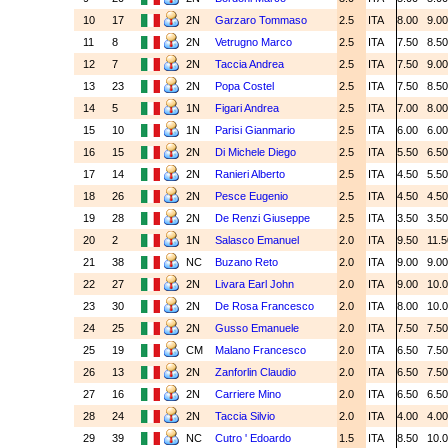
10
17
2N
Garzaro Tommaso
2.5
ITA
8.00
9.0
11
8
2N
Vetrugno Marco
2.5
ITA
7.50
8.5
12
7
2N
Taccia Andrea
2.5
ITA
7.50
9.0
13
23
2N
Popa Costel
2.5
ITA
7.50
8.5
14
5
1N
Figari Andrea
2.5
ITA
7.00
8.0
15
10
1N
Parisi Gianmario
2.5
ITA
6.00
6.0
16
15
2N
Di Michele Diego
2.5
ITA
5.50
6.5
17
14
2N
Ranieri Alberto
2.5
ITA
4.50
5.5
18
26
2N
Pesce Eugenio
2.5
ITA
4.50
4.5
19
28
2N
De Renzi Giuseppe
2.5
ITA
3.50
3.5
20
2
1N
Salasco Emanuel
2.0
ITA
9.50
11.
21
38
NC
Buzano Reto
2.0
ITA
9.00
9.0
22
27
2N
Livara Earl John
2.0
ITA
9.00
10.
23
30
2N
De Rosa Francesco
2.0
ITA
8.00
10.
24
25
2N
Gusso Emanuele
2.0
ITA
7.50
7.5
25
19
CM
Malano Francesco
2.0
ITA
6.50
7.5
26
13
2N
Zanforlin Claudio
2.0
ITA
6.50
7.5
27
16
2N
Carriere Mino
2.0
ITA
6.50
6.5
28
24
2N
Taccia Silvio
2.0
ITA
4.00
4.0
29
39
NC
Cutro ' Edoardo
1.5
ITA
8.50
10.