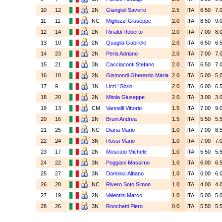
10
12
2N
Giangiuli Saverio
2.5
ITA
6.50
7.
11
11
NC
Migliozzi Giuseppe
2.0
ITA
8.50
9.
12
14
2N
Rinaldi Roberto
2.0
ITA
7.00
8.
13
10
2N
Quaglia Gabriele
2.0
ITA
6.50
6.
14
23
2N
Perla Adriano
2.0
ITA
7.00
7.
15
21
3N
Cacciaconti Stefano
2.0
ITA
6.50
7.
16
18
2N
Gismondi Gherardo Maria
2.0
ITA
5.00
5.
17
9
1N
Urzi ' Silvio
2.0
ITA
6.00
6.
18
20
2N
Mitola Giuseppe
2.0
ITA
3.00
3.
19
13
CM
Vannelli Vittorio
1.5
ITA
7.00
9.
20
16
2N
Bruni Andrea
1.5
ITA
5.50
5.
21
25
NC
Diana Mario
1.0
ITA
7.00
8.
22
24
3N
Rossi Mario
1.0
ITA
7.00
7.
23
17
2N
Moscato Michele
1.0
ITA
5.50
5.
24
22
3N
Poggiani Massimo
1.0
ITA
6.00
6.
25
27
3N
Dominici Albano
1.0
ITA
6.00
6.
26
28
NC
Rivero Soto Simon
1.0
ITA
4.00
4.
27
19
2N
Valentini Marco
1.0
ITA
5.00
5.
28
26
3N
Ronchetti Piero
0.0
ITA
5.50
5.