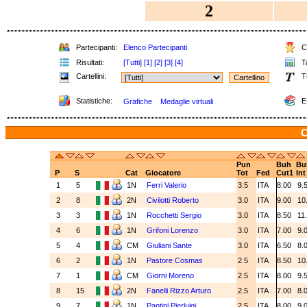
2
Partecipanti:
Elenco Partecipanti
Cl
Risultati:
[Tutti]
[1]
[2]
[3]
[4]
Ta
Cartellini:
T
Statistiche:
E
Grafiche
Medaglie virtuali
C
Pun
Buh
Bu
P
S
Cat
Giocatore
Tot
Fed
Cut1
Int
1
5
1N
Ferri Valerio
3.5
ITA
8.00
9.
2
8
2N
Civilotti Roberto
3.0
ITA
9.00
10
3
3
1N
Rocchetti Sergio
3.0
ITA
8.50
11
4
6
1N
Grifoni Lorenzo
3.0
ITA
7.00
9.
5
4
CM
Giuliani Sante
3.0
ITA
6.50
8.
6
2
1N
Pastore Cosmas
2.5
ITA
8.50
10
7
1
CM
Giorni Moreno
2.5
ITA
8.00
9.
8
15
2N
Fanelli Rizzo Arturo
2.5
ITA
7.00
8.
9
7
1N
Pantini Pierluigi
2.5
ITA
8.00
9.