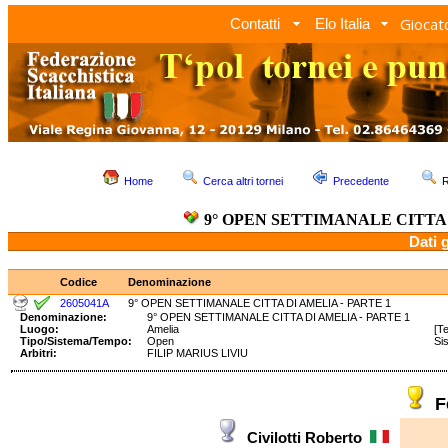
Giocato
Contatti
Elo Italia
Home
Cerca altri tornei
Precedente
R
9° OPEN SETTIMANALE CITTA 
Dati 
Codice
Denominazione
2605041A
9° OPEN SETTIMANALE CITTA DI AMELIA - PARTE 1
Denominazione:
9° OPEN SETTIMANALE CITTA DI AMELIA - PARTE 1
Luogo:
Amelia
[T
Tipo/Sistema/Tempo:
Open
Si
Arbitri:
FILIP MARIUS LIVIU
F
Civilotti Roberto