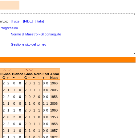
i Elo:
[Tutte]
[FIDE]
[Italia]
Progressivo
Norme di Maestro FSI conseguite
Gestione sito del torneo
li
Gioc. Bianco
Gioc. Nero
Forf
Anno
G
+
=
-
G
+
=
-
+
-
Nasc
1
2
2
0
0
2
0
1
1
0
0
1966
1
2
1
1
0
2
0
1
1
0
0
2005
0
2
2
0
0
2
0
2
0
0
0
1956
0
1
1
0
0
1
1
0
0
1
1
2006
1
2
1
1
0
2
0
1
1
0
0
1960
0
2
0
2
0
2
1
1
0
0
0
1953
1
2
2
0
0
2
0
1
1
0
0
1958
1
2
1
1
0
2
1
0
1
0
0
1957
1
2
1
1
0
2
1
0
1
0
0
1972