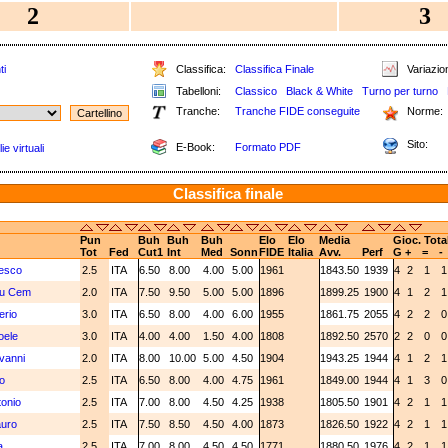
2
3
ti
Classifica:
Classifica Finale
Variazion
Tabelloni:
Classico
Black & White
Turno per turno
Tranche:
Tranche FIDE conseguite
Norme:
Sito:
E-Book:
Formato PDF
e virtuali
Classifica finale
Pun
Buh
Buh
Buh
Elo
Elo
Media
Gioc. Tota
Tot
Fed
Cut1
Int
Med
Sonn
FIDE
Italia
Avv.
Perf
G
+
=
-
cesco
2.5
ITA
6.50
8.00
4.00
5.00
1961
1843.50
1939
4
2
1
ku Cem
2.0
ITA
7.50
9.50
5.00
5.00
1896
1899.25
1900
4
1
2
erio
3.0
ITA
6.50
8.00
4.00
6.00
1955
1861.75
2055
4
2
2
oele
3.0
ITA
4.00
4.00
1.50
4.00
1808
1892.50
2570
2
2
0
vanni
2.0
ITA
8.00
10.00
5.00
4.50
1904
1943.25
1944
4
1
2
io
2.5
ITA
6.50
8.00
4.00
4.75
1961
1849.00
1944
4
1
3
tonio
2.5
ITA
7.00
8.00
4.50
4.25
1938
1805.50
1901
4
2
1
uro
2.5
ITA
7.50
8.50
4.50
4.00
1873
1826.50
1922
4
2
1
a
2.5
ITA
7.00
8.00
4.50
4.50
1771
1880.50
1976
4
2
1