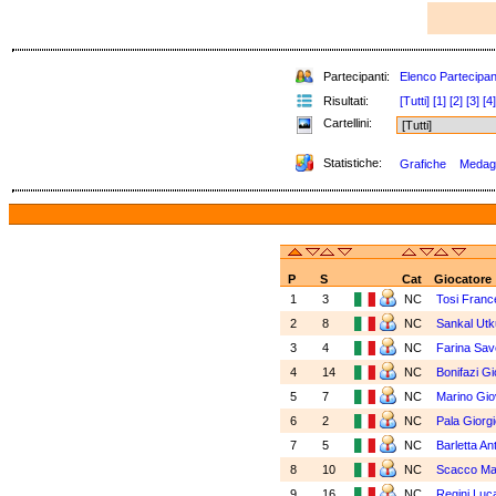
Partecipanti:
Elenco Partecipan
Risultati:
[Tutti]
[1]
[2]
[3]
[4]
Cartellini:
Statistiche:
Grafiche
Medagli
P
S
Cat
Giocatore
1
3
NC
Tosi Fran
2
8
NC
Sankal Ut
3
4
NC
Farina Sav
4
14
NC
Bonifazi Gi
5
7
NC
Marino Gio
6
2
NC
Pala Giorg
7
5
NC
Barletta An
8
10
NC
Scacco Ma
9
16
NC
Regini Luc