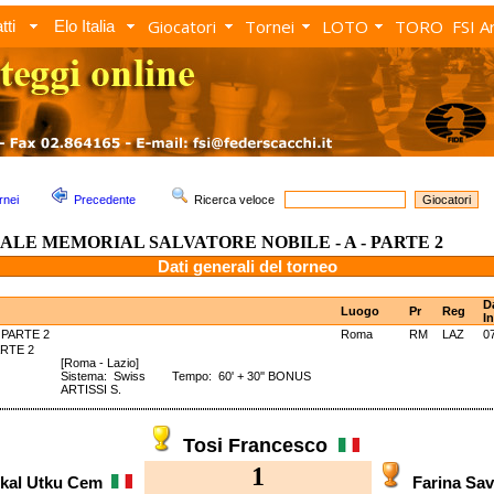
Giocatori
Tornei
LOTO
TORO
FSI A
tti
Elo Italia
rnei
Precedente
Ricerca veloce
ALE MEMORIAL SALVATORE NOBILE - A - PARTE 2
Dati generali del torneo
D
Luogo
Pr
Reg
In
 PARTE 2
Roma
RM
LAZ
0
- PARTE 2
[Roma - Lazio]
Sistema: Swiss Tempo: 60' + 30'' BONUS
ARTISSI S.
Tosi Francesco
1
kal Utku Cem
Farina Sa