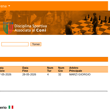
rena
ata
Data
Num
Num
Arbitro
izio
Fine
Tur
Gio
Principale
7-05-2026
28-05-2026
4
32
MARZI GIORGIO
verio