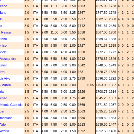
cesco
1.5
ITA
9.00
11.00
5.50
3.50
1803
1825.00
1738
4
1
1
efano
2.0
ITA
6.50
7.50
3.50
3.25
1867
1747.50
1748
4
1
2
lo
4.0
ITA
5.00
5.50
2.50
5.50
1977
1682.50
2360
4
4
0
do
3.0
ITA
5.00
5.00
3.00
5.00
1742
1761.67
2439
3
3
0
h Rassul
1.5
ITA
9.00
11.00
5.00
3.50
1658
1867.00
1780
4
1
1
efano
2.5
ITA
5.50
5.50
3.00
2.25
1859
1689.67
1688
3
1
1
enico
1.5
ITA
8.50
8.50
4.50
1.00
1727
1871.67
1599
3
0
1
riele
2.0
ITA
7.00
8.50
4.50
4.00
1650
1772.75
1772
4
1
2
Alessandro
1.0
ITA
6.50
6.50
3.50
1.00
1912
1770.67
1646
3
1
0
elian
2.0
ITA
6.50
7.00
3.00
2.00
1642
1748.50
1749
4
2
0
erto
1.0
ITA
6.50
7.50
4.00
1.00
1631
1828.75
1636
4
1
0
ia Aiko
2.0
ITA
4.50
4.50
2.50
2.75
1739
1596.33
1722
3
1
2
a Marco
1.5
ITA
6.50
8.00
4.00
3.00
1605
1753.00
1502
4
0
3
zia
1.5
ITA
5.50
6.50
3.00
2.25
1526
1700.75
1614
4
1
1
cenzo
1.5
ITA
7.00
8.00
3.50
1.75
1840
1645.25
1557
4
1
1
 Nicola Gabriele
1.0
ITA
5.00
5.00
2.50
0.00
1669
1771.50
1037
2
0
0
cer
2.5
ITA
4.00
4.50
2.50
2.25
1663
1635.25
1729
4
2
1
Emanuele
1.5
ITA
3.00
3.00
1.00
2.00
1880
1659.50
1853
2
1
1
Aldo
1.0
ITA
6.50
7.50
4.00
1.00
1613
1639.50
1447
4
1
0
ittorio
1.0
ITA
4.00
5.00
2.50
1.50
1592
1652.50
1460
4
1
0