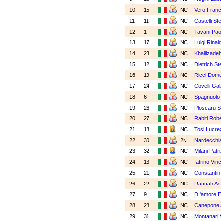
10
15
NC
Vero Fran
11
11
NC
Castelli St
12
1
NC
Tavani Pao
13
17
NC
Luigi Rinal
14
23
NC
Khalilzade
15
12
NC
Dietrich St
16
19
NC
Ricci Dom
17
24
NC
Covelli Gab
18
6
NC
Spagnuolo 
19
26
NC
Ploscaru St
20
27
NC
Rabiti Rob
21
18
NC
Tosi Lucrez
22
30
2N
Nardecchi
23
32
NC
Milani Patri
24
13
NC
Iatrino Vin
25
21
NC
Constantin
26
22
NC
Raccah As
27
9
NC
D 'amore 
28
28
NC
Canepone 
29
31
NC
Montanari V