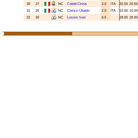
30
27
NC
Colotti Cinzia
2.0
ITA
20.50
20.5
31
26
NC
Chirizzi Ubaldo
2.0
ITA
10.00
10.0
32
30
NC
Losonc Ivan
0.5
28.00
28.0