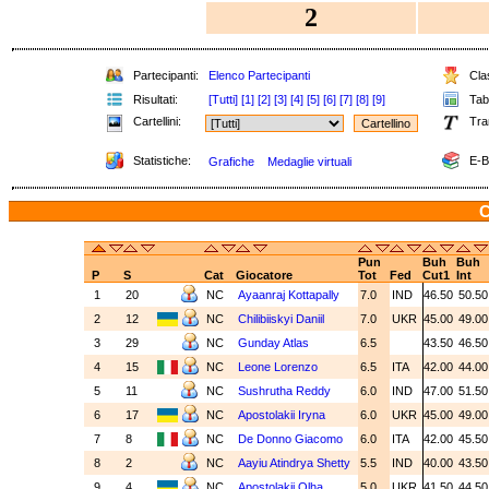
2
Partecipanti:
Elenco Partecipanti
Clas
Risultati:
[Tutti]
[1]
[2]
[3]
[4]
[5]
[6]
[7]
[8]
[9]
Tabe
Cartellini:
Tra
Statistiche:
E-B
Grafiche
Medaglie virtuali
C
Pun
Buh
Buh
P
S
Cat
Giocatore
Tot
Fed
Cut1
Int
1
20
NC
Ayaanraj Kottapally
7.0
IND
46.50
50.5
2
12
NC
Chilibiiskyi Daniil
7.0
UKR
45.00
49.0
3
29
NC
Gunday Atlas
6.5
43.50
46.5
4
15
NC
Leone Lorenzo
6.5
ITA
42.00
44.0
5
11
NC
Sushrutha Reddy
6.0
IND
47.00
51.5
6
17
NC
Apostolakii Iryna
6.0
UKR
45.00
49.0
7
8
NC
De Donno Giacomo
6.0
ITA
42.00
45.5
8
2
NC
Aayiu Atindrya Shetty
5.5
IND
40.00
43.5
9
4
NC
Apostolakii Olha
5.0
UKR
41.50
44.5