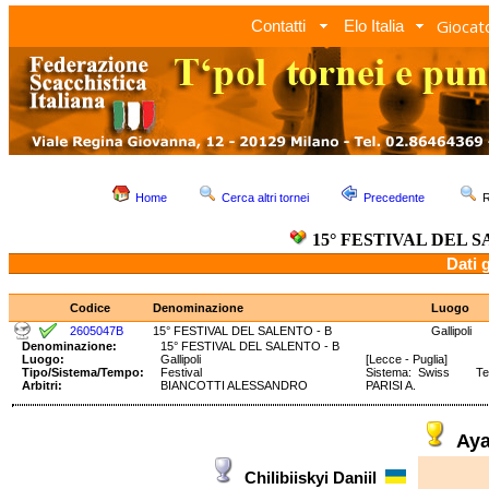
Giocato
Contatti
Elo Italia
Home
Cerca altri tornei
Precedente
R
15° FESTIVAL DEL S
Dati 
Codice
Denominazione
Luogo
2605047B
15° FESTIVAL DEL SALENTO - B
Gallipoli
Denominazione:
15° FESTIVAL DEL SALENTO - B
Luogo:
Gallipoli
[Lecce - Puglia]
Tipo/Sistema/Tempo:
Festival
Sistema: Swiss Tempo
Arbitri:
BIANCOTTI ALESSANDRO
PARISI A.
Aya
Chilibiiskyi Daniil