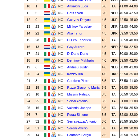
10
1
NC
Ansaloni Luca
5.0
ITA
41.00
44.0
11
5
NC
Cats Sven
5.0
NED
40.50
42.5
12
9
NC
Gusyev Dmytro
4.5
UKR
42.50
45.0
13
23
NC
Minkov Yaroslav
4.5
UKR
42.00
44.0
14
22
NC
Aka Timur
4.5
UKR
39.50
39.5
15
28
NC
Di Leo Federico
4.5
ITA
36.50
40.0
16
13
NC
Gay Aurore
4.5
NED
32.50
32.5
17
21
NC
Di Dario Dario
4.5
ITA
30.00
30.0
18
18
NC
Demirov Mykhailo
4.0
UKR
39.50
42.0
19
6
NC
Andrieu Justin
4.0
NED
38.00
41.0
20
24
NC
Kozlov Illia
4.0
UKR
32.50
35.0
21
3
NC
Cautiero Pietro
3.5
ITA
37.50
41.0
22
19
NC
Rizzo Giacomo Maria
3.5
ITA
36.00
39.0
23
10
NC
Missimi Patrizio
3.5
ITA
30.50
30.5
24
25
NC
Sciolti Antonio
3.5
ITA
31.00
31.0
25
16
NC
Valentini Jacopo
3.5
ITA
35.50
35.5
26
7
NC
Festa Simone
3.5
ITA
32.00
32.0
27
32
NC
Serravezza Antonio
3.0
ITA
25.50
25.5
28
31
NC
Sereni Valerio
3.0
ITA
28.00
28.0
29
14
NC
Pomante Sergio
2.5
ITA
25.50
25.5