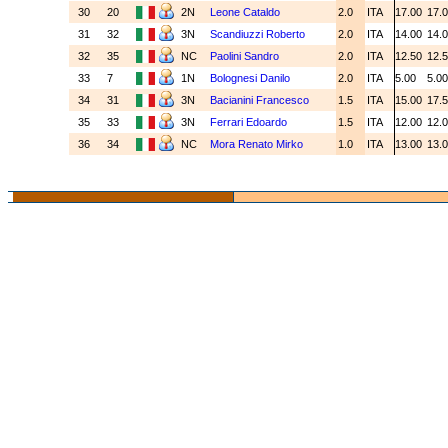
30
20
2N
Leone Cataldo
2.0
ITA
17.00
17.
31
32
3N
Scandiuzzi Roberto
2.0
ITA
14.00
14.
32
35
NC
Paolini Sandro
2.0
ITA
12.50
12.
33
7
1N
Bolognesi Danilo
2.0
ITA
5.00
5.0
34
31
3N
Bacianini Francesco
1.5
ITA
15.00
17.
35
33
3N
Ferrari Edoardo
1.5
ITA
12.00
12.
36
34
NC
Mora Renato Mirko
1.0
ITA
13.00
13.