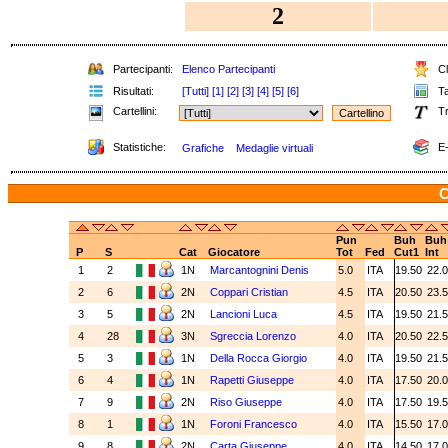
2
Partecipanti:
Elenco Partecipanti
Cl
Risultati:
[Tutti]
[1]
[2]
[3]
[4]
[5]
[6]
Ta
Cartellini:
Tr
Statistiche:
E-
Grafiche
Medaglie virtuali
C
Pun
Buh
Buh
P
S
Cat
Giocatore
Tot
Fed
Cut1
Int
1
2
1N
Marcantognini Denis
5.0
ITA
19.50
22.
2
6
2N
Coppari Cristian
4.5
ITA
20.50
23.
3
5
2N
Lancioni Luca
4.5
ITA
19.50
21.
4
28
3N
Sgreccia Lorenzo
4.0
ITA
20.50
22.
5
3
1N
Della Rocca Giorgio
4.0
ITA
19.50
21.
6
4
1N
Rapetti Giuseppe
4.0
ITA
17.50
20.
7
9
2N
Riso Giuseppe
4.0
ITA
17.50
19.
8
1
1N
Foroni Francesco
4.0
ITA
15.50
17.
9
8
2N
Carta Giuseppe
4.0
ITA
14.50
17.