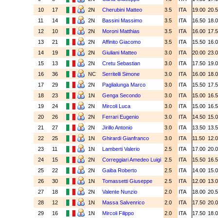
10
17
2N
Cherubini Matteo
3.5
ITA
19.00
20.
11
14
2N
Bassini Massimo
3.5
ITA
16.50
18.
12
10
2N
Moroni Matthias
3.5
ITA
16.00
17.
13
21
2N
Affinito Giacomo
3.5
ITA
15.50
16.
14
19
2N
Giuliani Matteo
3.0
ITA
20.00
23.
15
13
2N
Cretu Sebastian
3.0
ITA
17.50
19.
16
36
NC
Serritelli Simone
3.0
ITA
16.00
18.
17
29
2N
Paglialunga Marco
3.0
ITA
15.50
17.
18
23
1N
Genga Secondo
3.0
ITA
15.00
16.
19
24
2N
Mircoli Luca
3.0
ITA
15.00
16.
20
26
2N
Ferrari Eugenio
3.0
ITA
14.50
15.
21
27
2N
Jirillo Antonio
3.0
ITA
13.50
13.
22
25
1N
Ghirardi Gianfranco
3.0
ITA
11.50
12.
23
11
1N
Lamberti Valerio
2.5
ITA
17.00
20.
24
15
2N
Correggiari Amedeo Luigi
2.5
ITA
15.50
16.
25
22
2N
Gaiba Roberto
2.5
ITA
14.00
15.
26
30
1N
Tomassetti Giuseppe
2.5
ITA
12.00
13.
27
18
2N
Valente Nunzio
2.0
ITA
18.00
20.
28
12
1N
Massa Salvenrico
2.0
ITA
17.50
20.
29
16
1N
Mircoli Filippo
2.0
ITA
17.50
18.