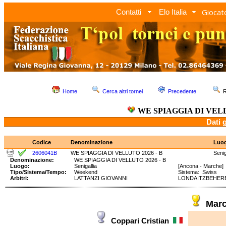
Giocato
Contatti
Elo Italia
Home
Cerca altri tornei
Precedente
R
WE SPIAGGIA DI VELL
Dati 
Codice
Denominazione
Luo
2606041B
WE SPIAGGIA DI VELLUTO 2026 - B
Senig
Denominazione:
WE SPIAGGIA DI VELLUTO 2026 - B
Luogo:
Senigallia
[Ancona - Marche]
Tipo/Sistema/Tempo:
Weekend
Sistema: Swiss T
Arbitri:
LATTANZI GIOVANNI
LONDAITZBEHERE
Marc
Coppari Cristian