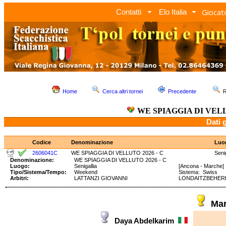
Giocato
Contatti
Elo Italia
Home
Cerca altri tornei
Precedente
R
WE SPIAGGIA DI VELL
Dati 
Codice
Denominazione
Luo
2606041C
WE SPIAGGIA DI VELLUTO 2026 - C
Senig
Denominazione:
WE SPIAGGIA DI VELLUTO 2026 - C
Luogo:
Senigallia
[Ancona - Marche]
Tipo/Sistema/Tempo:
Weekend
Sistema: Swiss 
Arbitri:
LATTANZI GIOVANNI
LONDAITZBEHERE
Mar
Daya Abdelkarim