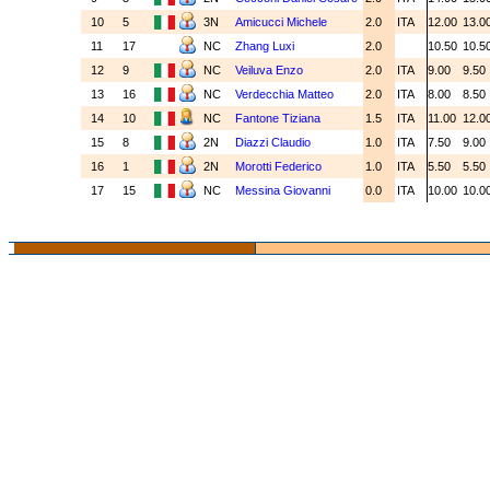
10
5
3N
Amicucci Michele
2.0
ITA
12.00
13.0
11
17
NC
Zhang Luxi
2.0
10.50
10.5
12
9
NC
Veiluva Enzo
2.0
ITA
9.00
9.50
13
16
NC
Verdecchia Matteo
2.0
ITA
8.00
8.50
14
10
NC
Fantone Tiziana
1.5
ITA
11.00
12.0
15
8
2N
Diazzi Claudio
1.0
ITA
7.50
9.00
16
1
2N
Morotti Federico
1.0
ITA
5.50
5.50
17
15
NC
Messina Giovanni
0.0
ITA
10.00
10.0