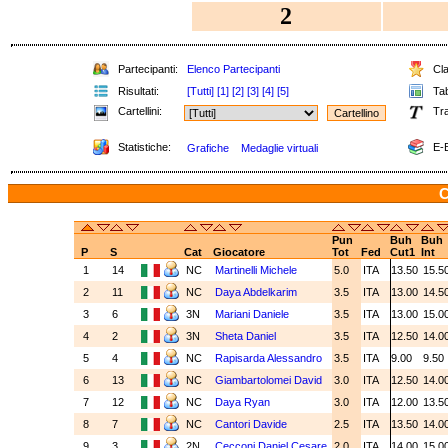
2
Partecipanti:
Elenco Partecipanti
Cla
Risultati:
[Tutti]
[1]
[2]
[3]
[4]
[5]
Tab
Cartellini:
Tra
Statistiche:
E-B
Grafiche
Medaglie virtuali
C
Pun
Buh
Buh
P
S
Cat
Giocatore
Tot
Fed
Cut1
Int
1
14
NC
Martinelli Michele
5.0
ITA
13.50
15.5
2
11
NC
Daya Abdelkarim
3.5
ITA
13.00
14.5
3
6
3N
Mariani Daniele
3.5
ITA
13.00
15.0
4
2
3N
Sheta Daniel
3.5
ITA
12.50
14.0
5
4
NC
Rapisarda Alessandro
3.5
ITA
9.00
9.50
6
13
NC
Giambartolomei David
3.0
ITA
12.50
14.0
7
12
NC
Daya Ryan
3.0
ITA
12.00
13.5
8
7
NC
Cantori Davide
2.5
ITA
13.50
14.0
9
3
2N
Cecconi Daniel Cesare
2.0
ITA
14.00
15.0