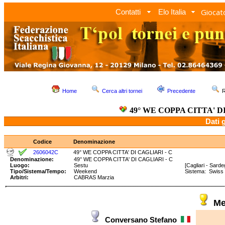
Giocato
Contatti
Elo Italia
Home
Cerca altri tornei
Precedente
R
49° WE COPPA CITTA' D
Dati 
Codice
Denominazione
2606042C
49° WE COPPA CITTA' DI CAGLIARI - C
Denominazione:
49° WE COPPA CITTA' DI CAGLIARI - C
Luogo:
Sestu
[Cagliari - Sard
Tipo/Sistema/Tempo:
Weekend
Sistema: Swis
Arbitri:
CABRAS Marzia
Me
Conversano Stefano