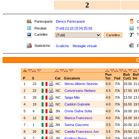
2
Partecipanti:
Elenco Partecipanti
Cl
Risultati:
[Tutti]
[1]
[2]
[3]
[4]
[5]
[6]
Ta
Cartellini:
T
Statistiche:
E
Grafiche
Medaglie virtuali
C
Pun
Buh
Bu
P
S
Cat
Giocatore
Tot
Fed
Cut1
Int
1
23
NC
Mereu Alberto Sisinnio
6.0
ITA
18.00
21.
2
22
NC
Conversano Stefano
4.5
ITA
17.50
19.
3
28
NC
Spiga Milo
4.5
ITA
13.50
13.
4
19
NC
Caddori Gabriele
4.0
ITA
16.50
19.
5
4
3N
Onnis Dafne Sofia
4.0
ITA
16.00
16.
6
12
NC
Manca Francesco
4.0
ITA
16.00
16.
7
1
3N
Sanna Giacomo
3.5
ITA
20.00
22.
8
20
NC
Catella Francesco Jun
3.5
ITA
19.50
21.
9
7
2N
Krotikov Borys
3.5
ITA
16.00
18.