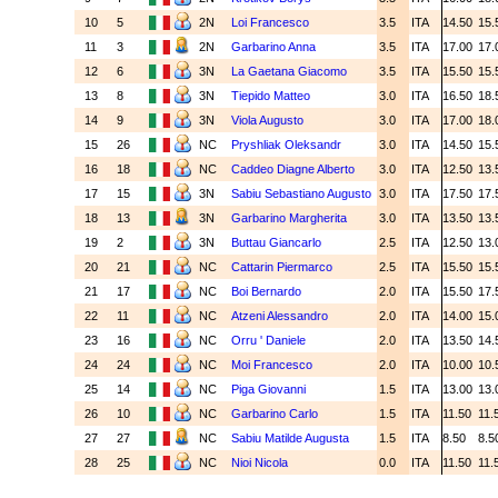
10
5
2N
Loi Francesco
3.5
ITA
14.50
15.
11
3
2N
Garbarino Anna
3.5
ITA
17.00
17.
12
6
3N
La Gaetana Giacomo
3.5
ITA
15.50
15.
13
8
3N
Tiepido Matteo
3.0
ITA
16.50
18.
14
9
3N
Viola Augusto
3.0
ITA
17.00
18.
15
26
NC
Pryshliak Oleksandr
3.0
ITA
14.50
15.
16
18
NC
Caddeo Diagne Alberto
3.0
ITA
12.50
13.
17
15
3N
Sabiu Sebastiano Augusto
3.0
ITA
17.50
17.
18
13
3N
Garbarino Margherita
3.0
ITA
13.50
13.
19
2
3N
Buttau Giancarlo
2.5
ITA
12.50
13.
20
21
NC
Cattarin Piermarco
2.5
ITA
15.50
15.
21
17
NC
Boi Bernardo
2.0
ITA
15.50
17.
22
11
NC
Atzeni Alessandro
2.0
ITA
14.00
15.
23
16
NC
Orru ' Daniele
2.0
ITA
13.50
14.
24
24
NC
Moi Francesco
2.0
ITA
10.00
10.
25
14
NC
Piga Giovanni
1.5
ITA
13.00
13.
26
10
NC
Garbarino Carlo
1.5
ITA
11.50
11.
27
27
NC
Sabiu Matilde Augusta
1.5
ITA
8.50
8.5
28
25
NC
Nioi Nicola
0.0
ITA
11.50
11.