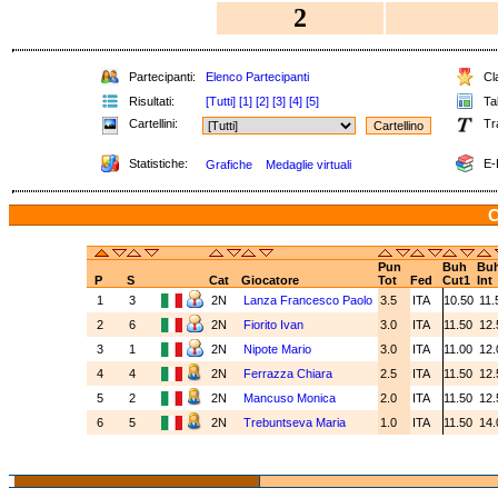
2
Partecipanti:
Elenco Partecipanti
Cla
Risultati:
[Tutti]
[1]
[2]
[3]
[4]
[5]
Tab
Cartellini:
Tr
Statistiche:
E-
Grafiche
Medaglie virtuali
C
Pun
Buh
Bu
P
S
Cat
Giocatore
Tot
Fed
Cut1
Int
1
3
2N
Lanza Francesco Paolo
3.5
ITA
10.50
11.
2
6
2N
Fiorito Ivan
3.0
ITA
11.50
12
3
1
2N
Nipote Mario
3.0
ITA
11.00
12
4
4
2N
Ferrazza Chiara
2.5
ITA
11.50
12
5
2
2N
Mancuso Monica
2.0
ITA
11.50
12
6
5
2N
Trebuntseva Maria
1.0
ITA
11.50
14