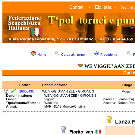
Giocato
Contatti
Elo Italia
Home
Cerca altri tornei
Precedente
R
WE VIGGIU' AAN ZEE
Dati 
Codice
Denominazione
Luogo
2606043C
WE VIGGIU' AAN ZEE - GIRONE 3
Viggiu'
Denominazione:
WE VIGGIU' AAN ZEE - GIRONE 3
Luogo:
Viggiu'
[Varese - Lombardia]
Tipo/Sistema/Tempo:
Weekend
Sistema: Round Ro
Arbitri:
MARINCAS Monica-Cristina
Lanza 
Fiorito Ivan