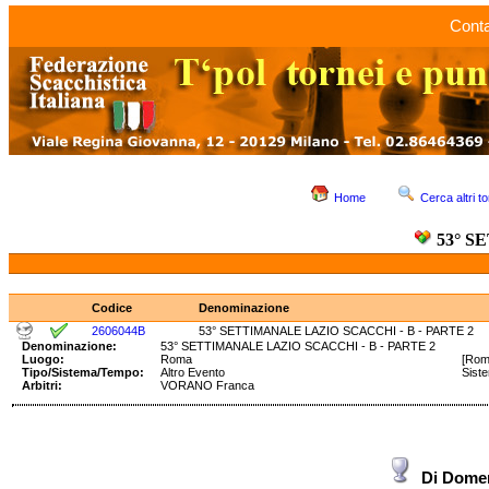
Conta
Home
Cerca altri to
53° S
Codice
Denominazione
2606044B
53° SETTIMANALE LAZIO SCACCHI - B - PARTE 2
Denominazione:
53° SETTIMANALE LAZIO SCACCHI - B - PARTE 2
Luogo:
Roma
[Rom
Tipo/Sistema/Tempo:
Altro Evento
Sist
Arbitri:
VORANO Franca
Di Dome