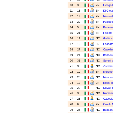
10
3
2N
Fiengo 
11
13
3N
Di Gioia
12
11
2N
Moroni 
13
20
3N
Paolocc
14
5
2N
Bartean
15
21
3N
Falzett
16
17
NC
Gubitos
17
16
3N
Fossatel
18
27
NC
Casella
19
24
NC
Bonacuc
20
31
NC
Sereni V
21
33
NC
Zuccher
22
19
3N
Moreno 
23
28
NC
Mencare
24
12
2N
Rossi R
25
29
NC
Novak E
26
30
NC
Romanin
27
25
NC
Capobia
28
6
2N
Colella
29
23
NC
Baccana