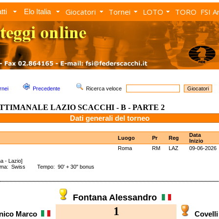
Giocatori
Tornei
LOTO
TORO
FSI A
tti
Elo Italia
rnei
Precedente
Ricerca veloce
ETTIMANALE LAZIO SCACCHI - B - PARTE 2
Dati generali del torneo
Data
Luogo
Pr
Reg
Inizio
Roma
RM
LAZ
09-06-2026
a - Lazio]
ema: Swiss Tempo: 90' + 30" bonus
Fontana Alessandro
1
nico Marco
Covell