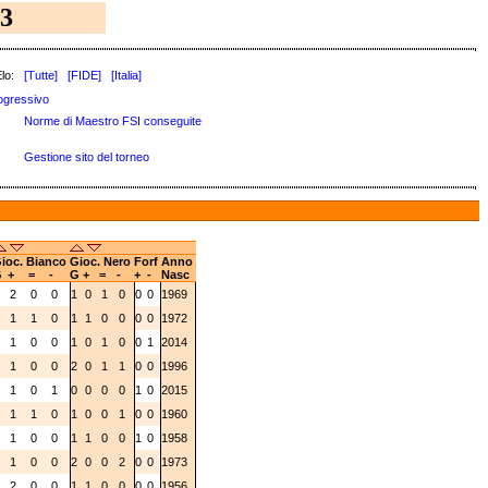
3
lo:
[Tutte]
[FIDE]
[Italia]
ogressivo
Norme di Maestro FSI conseguite
Gestione sito del torneo
ioc. Bianco
Gioc. Nero
Forf
Anno
G
+
=
-
G
+
=
-
+
-
Nasc
2
2
0
0
1
0
1
0
0
0
1969
2
1
1
0
1
1
0
0
0
0
1972
1
1
0
0
1
0
1
0
0
1
2014
1
1
0
0
2
0
1
1
0
0
1996
2
1
0
1
0
0
0
0
1
0
2015
2
1
1
0
1
0
0
1
0
0
1960
1
1
0
0
1
1
0
0
1
0
1958
1
1
0
0
2
0
0
2
0
0
1973
2
2
0
0
1
1
0
0
0
0
1956