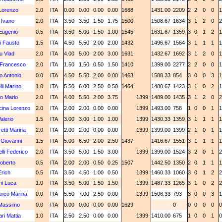
Lorenzo
2.0
ITA
0.00
0.00
0.00
0.00
1668
1431.00
2209
2
2
0
0
 Ivano
2.0
ITA
3.50
3.50
1.50
1.75
1500
1508.67
1634
3
1
2
0
Eugenio
0.5
ITA
3.50
5.00
1.50
1.00
1545
1631.67
1359
3
0
1
2
i Fausto
1.5
ITA
4.50
5.50
2.00
2.00
1432
1496.67
1564
3
1
1
1
u Vlad
2.0
ITA
4.00
5.00
2.00
3.00
1631
1432.67
1692
3
1
2
0
i Francesco
2.0
ITA
1.50
1.50
0.50
1.50
1410
1399.00
2277
2
2
0
0
o Antonio
0.0
ITA
4.50
5.50
2.00
0.00
1463
1588.33
854
3
0
0
3
li Marino
1.0
ITA
5.50
6.00
2.50
0.50
1464
1480.67
1423
3
1
0
2
to Mario
2.0
ITA
4.00
5.50
2.00
3.75
1399
1489.00
1435
3
1
2
0
ina Lorenzo
2.0
ITA
2.00
2.00
0.00
0.00
1399
1493.00
758
1
0
0
1
alerio
1.5
ITA
3.00
3.00
1.00
1.00
1399
1430.33
1359
3
1
1
1
etti Marina
2.0
ITA
2.00
2.00
0.00
0.00
1399
1399.00
1399
2
1
0
1
Giovanni
1.5
ITA
5.00
6.50
2.00
2.50
1437
1416.67
1551
3
1
1
1
lli Federico
2.0
ITA
3.50
5.00
1.50
3.00
1399
1399.00
1524
3
2
0
1
oberto
0.5
ITA
2.00
2.00
0.50
0.25
1507
1442.50
1350
2
0
1
1
rich
0.5
ITA
3.50
4.50
1.00
0.50
1399
1460.33
1060
3
0
1
2
i Luca
1.0
ITA
3.50
5.00
1.50
1.50
1399
1487.33
1265
3
1
0
2
nco Marina
0.0
ITA
5.50
7.00
2.50
0.00
1399
1506.33
793
3
0
0
3
 Massimo
0.0
ITA
0.00
0.00
0.00
0.00
1629
0
0
0
0
0
ri Mattia
1.0
ITA
2.50
2.50
0.00
0.00
1399
1410.00
675
1
0
0
1