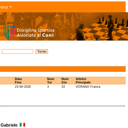
rena
Data
Num
Num
Arbitro
Fine
Tur
Gio
Principale
23-06-2026
3
33
VORANO Franca
i Gabriele