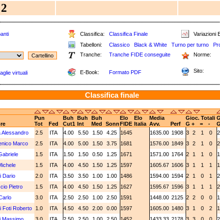
2
anti
Classifica:
Classifica Finale
Variazioni E
Tabelloni:
Classico
Black & White
Turno per turno
Pr
Tranche:
Tranche FIDE conseguite
Norme:
Sito:
E-Book:
Formato PDF
glie virtuali
Classifica finale
Pun
Buh
Buh
Buh
Elo
Elo
Media
Gioc. Totali
G
re
Tot
Fed
Cut1
Int
Med
Sonn
FIDE
Italia
Avv.
Perf
G
+
=
-
 Alessandro
2.5
ITA
4.00
5.50
1.50
4.25
1645
1635.00
1908
3
2
1
0
enico Marco
2.5
ITA
4.00
5.00
1.50
3.75
1681
1576.00
1849
3
2
1
0
Gabriele
1.5
ITA
1.50
1.50
0.50
1.25
1671
1571.00
1764
2
1
1
0
ichele
1.5
ITA
4.00
4.50
1.50
1.25
1597
1605.67
1606
3
1
1
1
i Dario
2.0
ITA
3.50
3.50
1.00
1.00
1486
1594.00
1594
2
1
0
1
cio Pietro
1.5
ITA
4.00
4.50
1.50
1.25
1627
1595.67
1596
3
1
1
1
Carlo
3.0
ITA
2.50
2.50
1.00
2.50
1591
1448.00
2125
2
2
0
0
i Foti Roberto
1.0
ITA
4.50
4.50
2.00
0.00
1597
1605.00
1480
3
1
0
2
i Massimo
3.0
ITA
2.50
2.50
1.00
2.50
1452
1433.33
2178
3
3
0
0