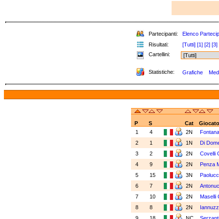
Partecipanti:
Elenco Partecip
Risultati:
[Tutti]
[1]
[2]
[3]
Cartellini:
Statistiche:
Grafiche
Meda
P
S
Cat
Giocato
1
4
2N
Fontana
2
1
1N
Di Dom
3
2
2N
Covelli 
4
9
2N
Penza M
5
15
3N
Paolucc
6
7
2N
Antonuc
7
10
2N
Maselli 
8
8
2N
Iannuzz
9
18
NC
Serzant