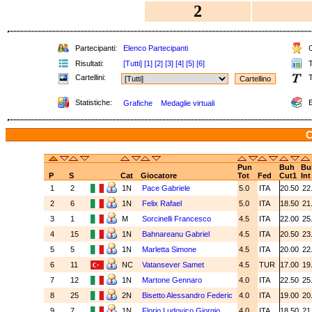
2
Partecipanti:
Elenco Partecipanti
C
Risultati:
[Tutti]
[1]
[2]
[3]
[4]
[5]
[6]
T
Cartellini:
T
Statistiche:
E
Grafiche
Medaglie virtuali
C
Pun
Buh
Bu
P
S
Cat
Giocatore
Tot
Fed
Cut1
Int
1
2
1N
Pace Gabriele
5.0
ITA
20.50
22
2
6
1N
Felix Rafael
5.0
ITA
18.50
21
3
1
M
Sorcinelli Francesco
4.5
ITA
22.00
25
4
15
1N
Bahnareanu Gabriel
4.5
ITA
20.50
23
5
5
1N
Marletta Simone
4.5
ITA
20.00
22
6
11
NC
Vatansever Samet
4.5
TUR
17.00
19
7
12
1N
Martone Gennaro
4.0
ITA
22.50
25
8
25
2N
Bisetto Alessandro Federic
4.0
ITA
19.00
20
9
7
1N
Florio Ludovico Giorgio
4.0
ITA
18.50
21