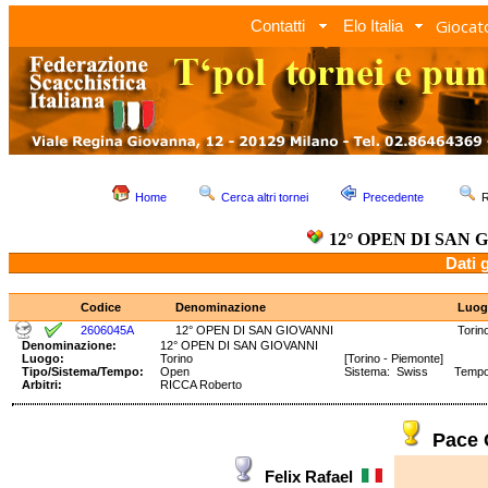
Giocato
Contatti
Elo Italia
Home
Cerca altri tornei
Precedente
R
12° OPEN DI SAN 
Dati 
Codice
Denominazione
Luog
2606045A
12° OPEN DI SAN GIOVANNI
Torin
Denominazione:
12° OPEN DI SAN GIOVANNI
Luogo:
Torino
[Torino - Piemonte]
Tipo/Sistema/Tempo:
Open
Sistema: Swiss Tempo: 
Arbitri:
RICCA Roberto
Pace 
Felix Rafael