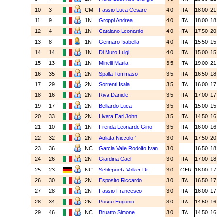
10
3
CM
Fassio Luca Cesare
4.0
ITA
18.00
21
11
9
1N
Groppi Andrea
4.0
ITA
18.00
18
12
4
1N
Catalano Leonardo
4.0
ITA
17.50
20
13
8
1N
Gennaro Isabella
4.0
ITA
15.50
15
14
14
1N
Di Muro Luigi
4.0
ITA
15.00
15
15
13
1N
Minelli Mattia
3.5
ITA
19.00
21
16
35
2N
Spalla Tommaso
3.5
ITA
16.50
18
17
29
2N
Sorrenti Isaia
3.5
ITA
16.00
17
18
16
2N
Riva Daniele
3.5
ITA
17.00
17
19
17
2N
Belliardo Luca
3.5
ITA
15.00
15
20
33
2N
Livara Earl John
3.5
ITA
14.50
16
21
10
1N
Frenda Leonardo Gino
3.5
ITA
16.00
16
22
32
2N
Agliata Niccolo '
3.0
ITA
17.50
20
23
36
NC
Garcia Valle Rodolfo Ivan
3.0
16.50
18
24
26
2N
Giardina Gael
3.0
ITA
17.00
18
25
23
NC
Schlepuetz Volker Dr.
3.0
GER
16.00
17
26
30
2N
Esposito Riccardo
3.0
ITA
16.50
17
27
28
2N
Fassio Francesco
3.0
ITA
16.00
17
28
34
2N
Pesce Eugenio
3.0
ITA
14.50
16
29
46
NC
Bruatto Simone
3.0
ITA
14.50
16