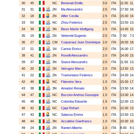
30
45
NC
Benenati Emilio
3.0
ITA
11.50
11
31
31
2N
Ma Alessandro
2.5
ITA
17.50
18
32
18
2N
Alfier Cecilia
2.5
ITA
15.00
16
33
50
NC
Zhou Federico
2.5
ITA
13.50
13
34
39
3N
Biseo Martin Wolfgang
2.5
ITA
14.00
15
35
19
2N
Vettoretti Eugenio
2.5
ITA
7.00
7.
36
27
CM
Coqueraut Jean Dominique
2.0
ITA
18.00
18
37
21
1N
Carisio Enrico
2.0
ITA
16.00
17
38
41
2N
Roselli Alessandro
2.0
ITA
14.00
15
39
37
3N
Soave Alessandro
2.0
ITA
11.50
13
40
20
2N
Vetrugno Marco
2.0
ITA
13.50
13
41
22
2N
Tramontano Federico
2.0
ITA
14.00
14
42
49
NC
Filannino Vera
1.5
ITA
15.00
17
43
38
3N
Amadori Renato
1.5
ITA
13.50
14
44
47
NC
Buccino Andrea Giuseppe
1.5
ITA
13.00
14
45
48
NC
Colomba Edoardo
1.5
ITA
12.00
13
46
42
NC
Cjapi Rehart
1.5
ITA
12.00
13
47
43
NC
Salassa Emma
1.0
ITA
13.50
13
48
44
3N
Accattino Gianfranco
1.0
ITA
10.00
10
49
24
2N
Ranieri Alberto
1.0
ITA
8.00
8.