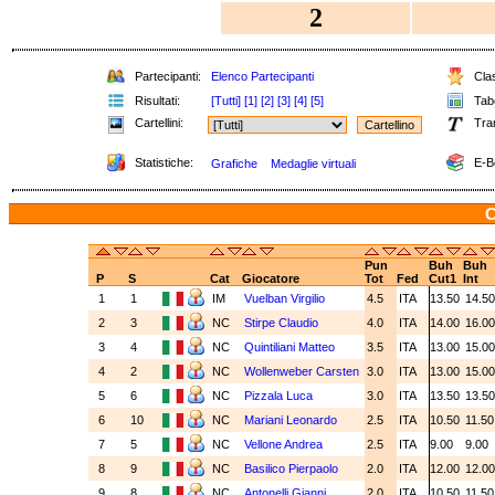
2
Partecipanti:
Elenco Partecipanti
Clas
Risultati:
[Tutti]
[1]
[2]
[3]
[4]
[5]
Tabe
Cartellini:
Tra
Statistiche:
E-B
Grafiche
Medaglie virtuali
C
Pun
Buh
Buh
P
S
Cat
Giocatore
Tot
Fed
Cut1
Int
1
1
IM
Vuelban Virgilio
4.5
ITA
13.50
14.5
2
3
NC
Stirpe Claudio
4.0
ITA
14.00
16.0
3
4
NC
Quintiliani Matteo
3.5
ITA
13.00
15.0
4
2
NC
Wollenweber Carsten
3.0
ITA
13.00
15.0
5
6
NC
Pizzala Luca
3.0
ITA
13.50
13.5
6
10
NC
Mariani Leonardo
2.5
ITA
10.50
11.5
7
5
NC
Vellone Andrea
2.5
ITA
9.00
9.00
8
9
NC
Basilico Pierpaolo
2.0
ITA
12.00
12.0
9
8
NC
Antonelli Gianni
2.0
ITA
10.50
11.5