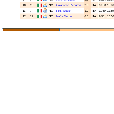
10
11
NC
Calabrese Riccardo
2.0
ITA
10.00
10.0
11
7
NC
Folli Alessio
1.0
ITA
11.50
11.5
12
12
NC
Nafra Marco
0.0
ITA
9.50
10.5