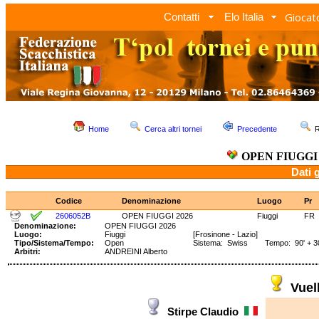
Giocato
Contatti
Elo Italia
Home
Cerca altri tornei
Precedente
R
OPEN FIUGGI 
Dati 
Codice
Denominazione
Luogo
Pr
2606052B
OPEN FIUGGI 2026
Fiuggi
FR
Denominazione:
OPEN FIUGGI 2026
Luogo:
Fiuggi
[Frosinone - Lazio]
Tipo/Sistema/Tempo:
Open
Sistema: Swiss Tempo: 90' + 30
Arbitri:
ANDREINI Alberto
Vuel
Stirpe Claudio