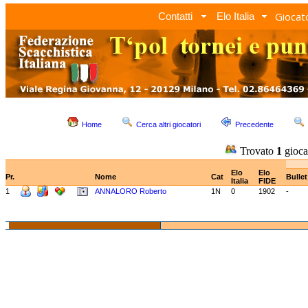
Giocato
Contatti
Elo Italia
Home
Cerca altri giocatori
Precedente
Trovato
1
gioca
Elo
Elo
Pr.
Nome
Cat
Bulle
Italia
FIDE
1
ANNALORO Roberto
1N
0
1902
-