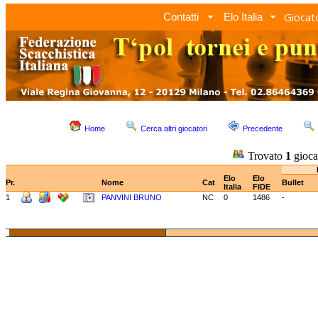
Giocato
Contatti
Elo Italia
Home
Cerca altri giocatori
Precedente
Trovato
1
gioca
Elo
Elo
Pr.
Nome
Cat
Bullet
Italia
FIDE
1
PANVINI BRUNO
NC
0
1486
-