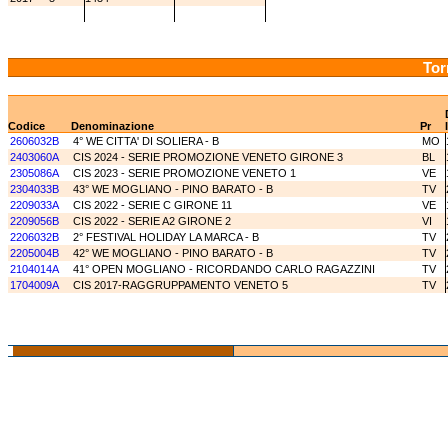
Tor
Codice
Denominazione
Pr
2606032B
4° WE CITTA' DI SOLIERA - B
MO
2403060A
CIS 2024 - SERIE PROMOZIONE VENETO GIRONE 3
BL
2305086A
CIS 2023 - SERIE PROMOZIONE VENETO 1
VE
2304033B
43° WE MOGLIANO - PINO BARATO - B
TV
2209033A
CIS 2022 - SERIE C GIRONE 11
VE
2209056B
CIS 2022 - SERIE A2 GIRONE 2
VI
2206032B
2° FESTIVAL HOLIDAY LA MARCA - B
TV
2205004B
42° WE MOGLIANO - PINO BARATO - B
TV
2104014A
41° OPEN MOGLIANO - RICORDANDO CARLO RAGAZZINI
TV
1704009A
CIS 2017-RAGGRUPPAMENTO VENETO 5
TV