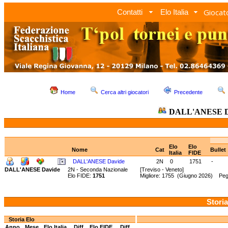
Giocato
Contatti
Elo Italia
Home
Cerca altri giocatori
Precedente
DALL'ANESE D
Elo
Elo
Nome
Cat
Bullet
Italia
FIDE
DALL'ANESE Davide
2N
0
1751
-
DALL'ANESE Davide
2N - Seconda Nazionale
[Treviso - Veneto]
Elo FIDE:
1751
Migliore: 1755 (Giugno 2026) Peg
Storia
Storia Elo
Anno
Mese
Elo Italia
Diff.
Elo FIDE
Diff.