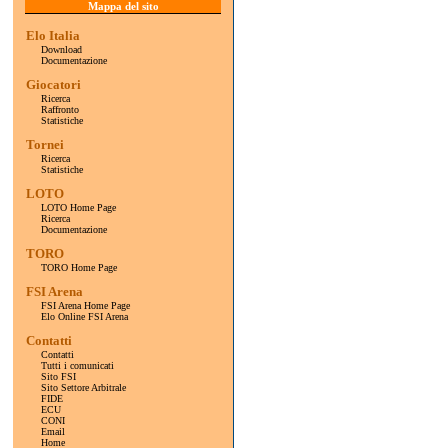
Mappa del sito
Elo Italia
Download
Documentazione
Giocatori
Ricerca
Raffronto
Statistiche
Tornei
Ricerca
Statistiche
LOTO
LOTO Home Page
Ricerca
Documentazione
TORO
TORO Home Page
FSI Arena
FSI Arena Home Page
Elo Online FSI Arena
Contatti
Contatti
Tutti i comunicati
Sito FSI
Sito Settore Arbitrale
FIDE
ECU
CONI
Email
Home