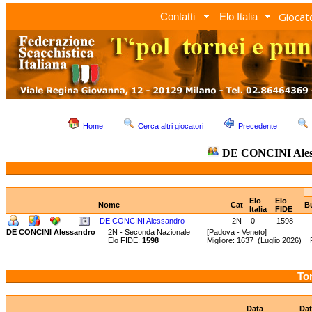
Giocato
Contatti
Elo Italia
Home
Cerca altri giocatori
Precedente
DE CONCINI Ale
Elo
Elo
Nome
Cat
B
Italia
FIDE
DE CONCINI Alessandro
2N
0
1598
-
DE CONCINI Alessandro
2N - Seconda Nazionale
[Padova - Veneto]
Elo FIDE:
1598
Migliore: 1637 (Luglio 2026)
Tor
Data
Dat