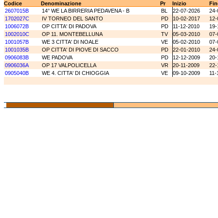
Codice
Denominazione
Pr
Inizio
Fin
2607015B
14° WE LA BIRRERIA PEDAVENA - B
BL
22-07-2026
24-
1702027C
IV TORNEO DEL SANTO
PD
10-02-2017
12-
1006072B
OP CITTA' DI PADOVA
PD
11-12-2010
19-
1002010C
OP 11. MONTEBELLUNA
TV
05-03-2010
07-
1001057B
WE 3 CITTA' DI NOALE
VE
05-02-2010
07-
1001035B
OP CITTA' DI PIOVE DI SACCO
PD
22-01-2010
24-
0906083B
WE PADOVA
PD
12-12-2009
20-
0906036A
OP 17 VALPOLICELLA
VR
20-11-2009
22-
0905040B
WE 4. CITTA' DI CHIOGGIA
VE
09-10-2009
11-