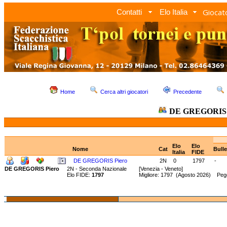
Giocato
Contatti
Elo Italia
Home
Cerca altri giocatori
Precedente
DE GREGORIS 
Elo
Elo
Nome
Cat
Bull
Italia
FIDE
DE GREGORIS Piero
2N
0
1797
-
DE GREGORIS Piero
2N - Seconda Nazionale
[Venezia - Veneto]
Elo FIDE:
1797
Migliore: 1797 (Agosto 2026) Peg