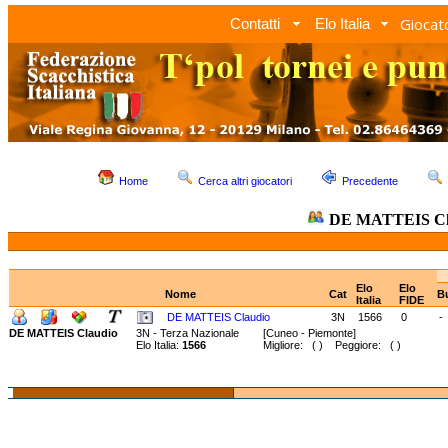
Giocato
Contatti
Elo Italia
Home
Cerca altri giocatori
Precedente
DE MATTEIS Cl
Elo
Elo
Nome
Cat
B
Italia
FIDE
DE MATTEIS Claudio
3N
1566
0
-
DE MATTEIS Claudio
3N - Terza Nazionale
[Cuneo - Piemonte]
Elo Italia:
1566
Migliore: ( ) Peggiore: ( )