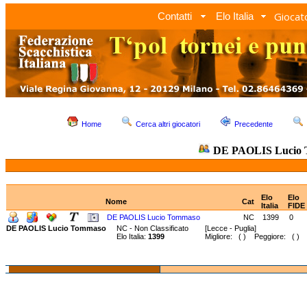
Giocato
Contatti
Elo Italia
Home
Cerca altri giocatori
Precedente
DE PAOLIS Lucio
Elo
Elo
Nome
Cat
Italia
FIDE
DE PAOLIS Lucio Tommaso
NC
1399
0
DE PAOLIS Lucio Tommaso
NC - Non Classificato
[Lecce - Puglia]
Elo Italia:
1399
Migliore: ( ) Peggiore: ( )