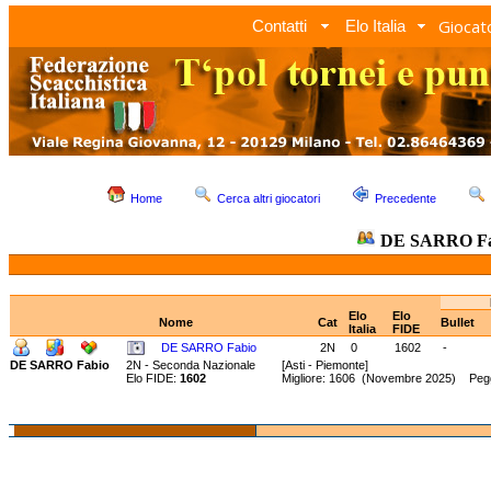
Giocato
Contatti
Elo Italia
Home
Cerca altri giocatori
Precedente
DE SARRO Fa
Elo
Elo
Nome
Cat
Bullet
Italia
FIDE
DE SARRO Fabio
2N
0
1602
-
DE SARRO Fabio
2N - Seconda Nazionale
[Asti - Piemonte]
Elo FIDE:
1602
Migliore: 1606 (Novembre 2025) Pegg