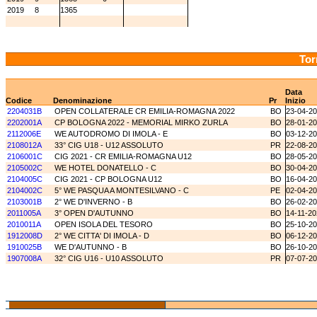
2019
8
1365
Tor
Data
Codice
Denominazione
Pr
Inizio
2204031B
OPEN COLLATERALE CR EMILIA-ROMAGNA 2022
BO
23-04-2
2202001A
CP BOLOGNA 2022 - MEMORIAL MIRKO ZURLA
BO
28-01-2
2112006E
WE AUTODROMO DI IMOLA - E
BO
03-12-2
2108012A
33° CIG U18 - U12 ASSOLUTO
PR
22-08-2
2106001C
CIG 2021 - CR EMILIA-ROMAGNA U12
BO
28-05-2
2105002C
WE HOTEL DONATELLO - C
BO
30-04-2
2104005C
CIG 2021 - CP BOLOGNA U12
BO
16-04-2
2104002C
5° WE PASQUA A MONTESILVANO - C
PE
02-04-2
2103001B
2° WE D'INVERNO - B
BO
26-02-2
2011005A
3° OPEN D'AUTUNNO
BO
14-11-20
2010011A
OPEN ISOLA DEL TESORO
BO
25-10-2
1912008D
2° WE CITTA' DI IMOLA - D
BO
06-12-2
1910025B
WE D'AUTUNNO - B
BO
26-10-2
1907008A
32° CIG U16 - U10 ASSOLUTO
PR
07-07-2