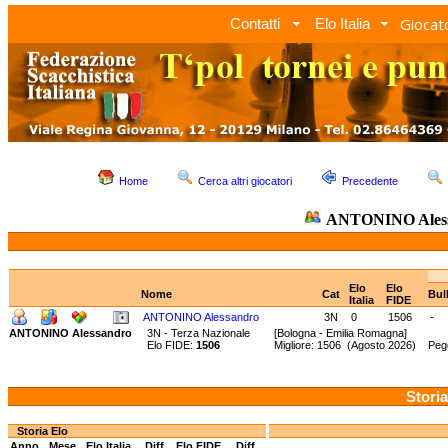
Giocato
Contatti
Elo Italia
Home
Cerca altri giocatori
Precedente
ANTONINO Ales
Elo
Elo
Nome
Cat
Bul
Italia
FIDE
ANTONINO Alessandro
3N
0
1506
-
ANTONINO Alessandro
3N - Terza Nazionale
[Bologna - Emilia Romagna]
Elo FIDE:
1506
Migliore: 1506 (Agosto 2026) Peg
Storia
Storia Elo
Anno
Mese
Elo Italia
Diff.
Elo FIDE
Diff.