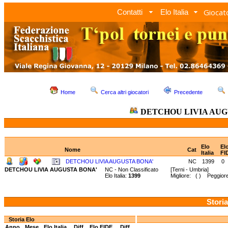
Giocato
Contatti
Elo Italia
Home
Cerca altri giocatori
Precedente
DETCHOU LIVIA AUG
Elo
El
Nome
Cat
Italia
FI
DETCHOU LIVIA AUGUSTA BONA'
NC
1399
0
DETCHOU LIVIA AUGUSTA BONA'
NC - Non Classificato
[Terni - Umbria]
Elo Italia:
1399
Migliore: ( ) Peggiore
Storia
Storia Elo
Anno
Mese
Elo Italia
Diff.
Elo FIDE
Diff.