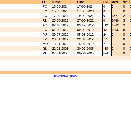
Pr
Inizio
Fine
FSI
Med
NP
FC
15-03-2024
17-03-2024
0
0
0
FC
15-09-2023
17-09-2023
0
0
0
FC
17-09-2021
19-09-2021
0
1321
2
RN
25-06-2021
27-06-2021
0
1449
3
AP
02-12-2012
09-12-2012
-12
1762
3
FC
01-09-2012
09-09-2012
42
1656
8
PU
30-07-2012
05-08-2012
24
0
0
TV
20-01-2012
22-01-2012
-21
0
0
MO
13-01-2012
15-01-2012
21
0
0
RN
22-01-2005
30-01-2005
-30
0
0
RN
07-01-2005
09-01-2005
-24
0
0
Informativa Privacy