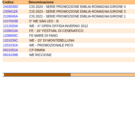
Codice
Denominazione
2403030D
CIS 2024 - SERIE PROMOZIONE EMILIA-ROMAGNA GIRONE 4
2309011B
CIS 2023 - SERIE PROMOZIONE EMILIA-ROMAGNA GIRONE 3
2109045A
CIS 2021 - SERIE PROMOZIONE EMILIA-ROMAGNA GIRONE 1
2107003B
5° WE SAN LEO - B
1212020A
WE - X° OPEN OFFIDA INVERNO 2012
1209010A
FE - 16° FESTIVAL DI CESENATICO
1208009C
FE MARE DI FANO
1201039C
WE - 15° DI MONTEBELLUNA
1201032A
WE - PROMOZIONALE PICO
0501052A
CP RIMINI
0501039B
WE RICCIONE