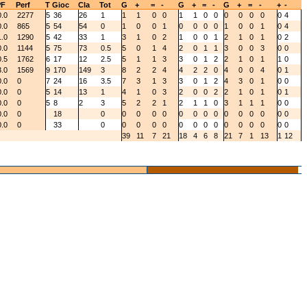
PF
Perf
T
Gioc
Cla
Tot
G
+
=
-
G
+
=
-
G
+
=
-
+
-
0.0
2277
5
36
26
1
1
1
0
0
1
1
0
0
0
0
0
0
0
4
0.0
865
5
54
54
0
1
0
0
1
0
0
0
0
1
0
0
1
0
4
1.0
1290
5
42
33
1
3
1
0
2
1
0
0
1
2
1
0
1
0
2
0.0
1144
5
75
73
0.5
5
0
1
4
2
0
1
1
3
0
0
3
0
0
0.5
1762
6
17
12
2.5
5
1
1
3
3
0
1
2
2
1
0
1
1
0
3.0
1569
9
170
149
3
8
2
2
4
4
2
2
0
4
0
0
4
0
1
0.0
0
7
24
16
3.5
7
3
1
3
3
0
1
2
4
3
0
1
0
0
0.0
0
5
14
13
1
4
1
0
3
2
0
0
2
2
1
0
1
0
1
0.0
0
5
8
2
3
5
2
2
1
2
1
1
0
3
1
1
1
0
0
0.0
0
18
0
0
0
0
0
0
0
0
0
0
0
0
0
0
0
0.0
0
33
0
0
0
0
0
0
0
0
0
0
0
0
0
0
0
39
11
7
21
18
4
6
8
21
7
1
13
1
12