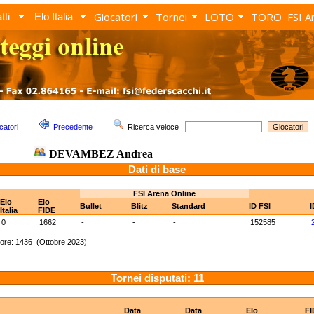
Giocatori
Tornei
LOTO
TORO
FSI A
tti
Elo Italia
catori
Precedente
Ricerca veloce
DEVAMBEZ Andrea
Dati di base
FSI Arena Online
Elo
Elo
Bullet
Blitz
Standard
ID FSI
I
Italia
FIDE
0
1662
-
-
-
152585
ore: 1436 (Ottobre 2023)
Tornei disputati: 11
Data
Data
Elo
FI