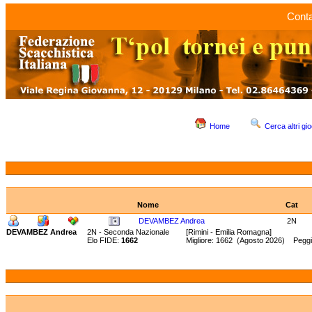
Conta
Home
Cerca altri gio
Nome
Cat
DEVAMBEZ Andrea
2N
DEVAMBEZ Andrea
2N - Seconda Nazionale
[Rimini - Emilia Romagna]
Elo FIDE:
1662
Migliore: 1662 (Agosto 2026) Peggi