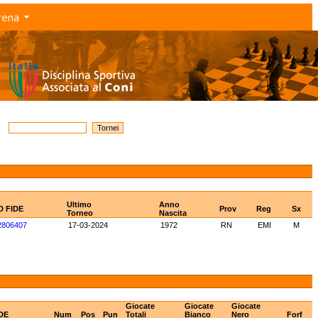
rena
Ultimo
Anno
D FIDE
Prov
Reg
Sx
Torneo
Nascita
2806407
17-03-2024
1972
RN
EMI
M
Giocate
Giocate
Giocate
DE
Num
Pos
Pun
Totali
Bianco
Nero
Forf