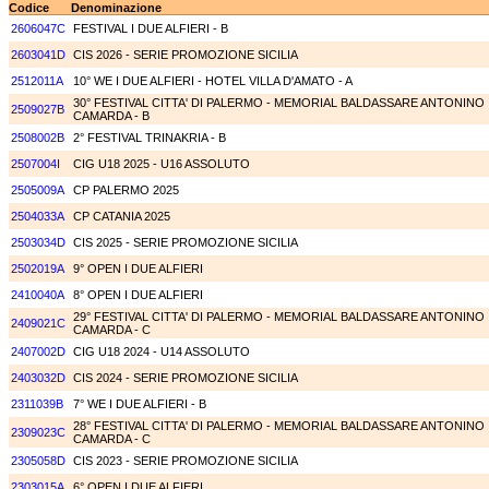
Codice
Denominazione
2606047C
FESTIVAL I DUE ALFIERI - B
2603041D
CIS 2026 - SERIE PROMOZIONE SICILIA
2512011A
10° WE I DUE ALFIERI - HOTEL VILLA D'AMATO - A
30° FESTIVAL CITTA' DI PALERMO - MEMORIAL BALDASSARE ANTONINO
2509027B
CAMARDA - B
2508002B
2° FESTIVAL TRINAKRIA - B
2507004I
CIG U18 2025 - U16 ASSOLUTO
2505009A
CP PALERMO 2025
2504033A
CP CATANIA 2025
2503034D
CIS 2025 - SERIE PROMOZIONE SICILIA
2502019A
9° OPEN I DUE ALFIERI
2410040A
8° OPEN I DUE ALFIERI
29° FESTIVAL CITTA' DI PALERMO - MEMORIAL BALDASSARE ANTONINO
2409021C
CAMARDA - C
2407002D
CIG U18 2024 - U14 ASSOLUTO
2403032D
CIS 2024 - SERIE PROMOZIONE SICILIA
2311039B
7° WE I DUE ALFIERI - B
28° FESTIVAL CITTA' DI PALERMO - MEMORIAL BALDASSARE ANTONINO
2309023C
CAMARDA - C
2305058D
CIS 2023 - SERIE PROMOZIONE SICILIA
2303015A
6° OPEN I DUE ALFIERI