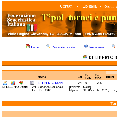
Giocato
Contatti
Elo Italia
Home
Cerca altri giocatori
Precedente
DI LIBERTO Da
Elo
Elo
Nome
Cat
Bullet
Italia
FIDE
DI LIBERTO Daniel
2N
0
1705
-
DI LIBERTO Daniel
2N - Seconda Nazionale
[Palermo - Sicilia]
Elo FIDE:
1705
Migliore: 1711 (Dicembre 2025) Peg
Tor