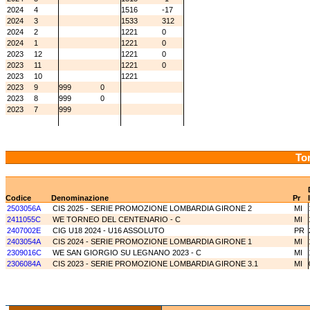
2024
4
1516
-17
2024
3
1533
312
2024
2
1221
0
2024
1
1221
0
2023
12
1221
0
2023
11
1221
0
2023
10
1221
2023
9
999
0
2023
8
999
0
2023
7
999
Tor
Codice
Denominazione
Pr
2503056A
CIS 2025 - SERIE PROMOZIONE LOMBARDIA GIRONE 2
MI
2411055C
WE TORNEO DEL CENTENARIO - C
MI
2407002E
CIG U18 2024 - U16 ASSOLUTO
PR
2403054A
CIS 2024 - SERIE PROMOZIONE LOMBARDIA GIRONE 1
MI
2309016C
WE SAN GIORGIO SU LEGNANO 2023 - C
MI
2306084A
CIS 2023 - SERIE PROMOZIONE LOMBARDIA GIRONE 3.1
MI