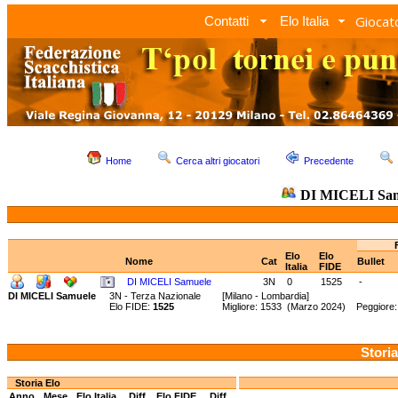
Giocato
Contatti
Elo Italia
Home
Cerca altri giocatori
Precedente
DI MICELI Sa
Elo
Elo
Nome
Cat
Bullet
Italia
FIDE
DI MICELI Samuele
3N
0
1525
-
DI MICELI Samuele
3N - Terza Nazionale
[Milano - Lombardia]
Elo FIDE:
1525
Migliore: 1533 (Marzo 2024) Peggiore:
Storia
Storia Elo
Anno
Mese
Elo Italia
Diff.
Elo FIDE
Diff.