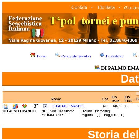
Giocato
Contatti
Elo Italia
Home
Cerca altri giocatori
Precedente
DI PALMO EM
Dat
Elo
Elo
Nome
Cat
B
Italia
FIDE
DI PALMO EMANUEL
NC
1467
0
-
DI PALMO EMANUEL
NC - Non Classificato
[Torino - Piemonte]
Elo Italia:
1467
Migliore: ( ) Peggiore: ( )
Storia de