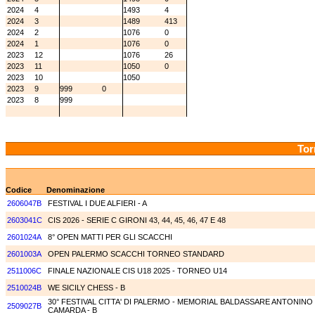
2024
4
1493
4
2024
3
1489
413
2024
2
1076
0
2024
1
1076
0
2023
12
1076
26
2023
11
1050
0
2023
10
1050
2023
9
999
0
2023
8
999
Tor
Codice
Denominazione
2606047B
FESTIVAL I DUE ALFIERI - A
2603041C
CIS 2026 - SERIE C GIRONI 43, 44, 45, 46, 47 E 48
2601024A
8° OPEN MATTI PER GLI SCACCHI
2601003A
OPEN PALERMO SCACCHI TORNEO STANDARD
2511006C
FINALE NAZIONALE CIS U18 2025 - TORNEO U14
2510024B
WE SICILY CHESS - B
30° FESTIVAL CITTA' DI PALERMO - MEMORIAL BALDASSARE ANTONINO
2509027B
CAMARDA - B