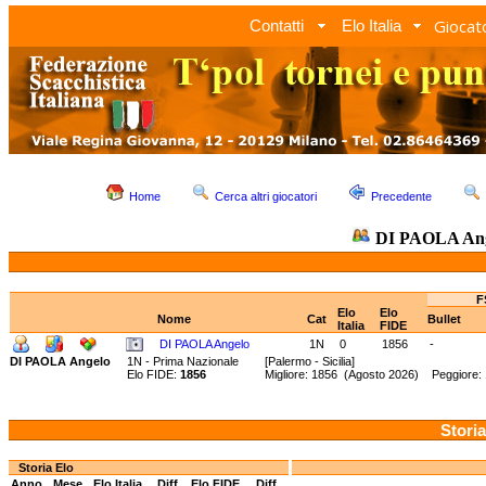
Giocato
Contatti
Elo Italia
Home
Cerca altri giocatori
Precedente
DI PAOLA An
F
Elo
Elo
Nome
Cat
Bullet
Italia
FIDE
DI PAOLA Angelo
1N
0
1856
-
DI PAOLA Angelo
1N - Prima Nazionale
[Palermo - Sicilia]
Elo FIDE:
1856
Migliore: 1856 (Agosto 2026) Peggiore:
Storia
Storia Elo
Anno
Mese
Elo Italia
Diff.
Elo FIDE
Diff.