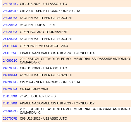
2507004G
CIG U18 2025 - U14 ASSOLUTO
2503034D
CIS 2025 - SERIE PROMOZIONE SICILIA
2503007A
6° OPEN MATTI PER GLI SCACCHI
2502019A
9° OPEN I DUE ALFIERI
2502006A
OPEN ISOLANO TOURNAMENT
2412028A
5° OPEN MATTI PER GLI SCACCHI
2411056A
OPEN PALERMO SCACCHI 2024
2411025C
FINALE NAZIONALE CIS U18 2024 - TORNEO U14
29° FESTIVAL CITTA' DI PALERMO - MEMORIAL BALDASSARE ANTONINO
2409021C
CAMARDA - C
2407002D
CIG U18 2024 - U14 ASSOLUTO
2406014A
4° OPEN MATTI PER GLI SCACCHI
2403032D
CIS 2024 - SERIE PROMOZIONE SICILIA
2402032A
CP PALERMO 2024
2311039B
7° WE I DUE ALFIERI - B
2311020B
FINALE NAZIONALE CIS U18 2023 - TORNEO U12
28° FESTIVAL CITTA' DI PALERMO - MEMORIAL BALDASSARE ANTONINO
2309023C
CAMARDA - C
2307007E
CIG U18 2023 - U12 ASSOLUTO