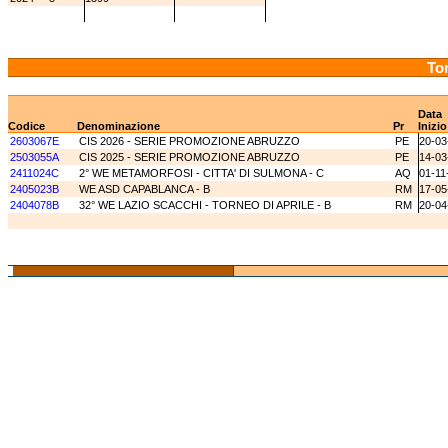
Tor
Data
Codice
Denominazione
Pr
Inizio
2603067E
CIS 2026 - SERIE PROMOZIONE ABRUZZO
PE
20-03
2503055A
CIS 2025 - SERIE PROMOZIONE ABRUZZO
PE
14-03
2411024C
2° WE METAMORFOSI - CITTA' DI SULMONA - C
AQ
01-11
2405023B
WE ASD CAPABLANCA - B
RM
17-05
2404078B
32° WE LAZIO SCACCHI - TORNEO DI APRILE - B
RM
20-04