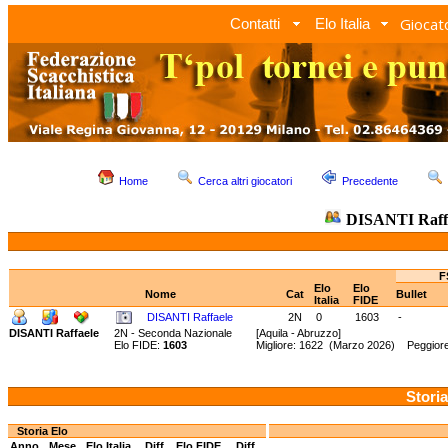
Giocato
Contatti
Elo Italia
Home
Cerca altri giocatori
Precedente
DISANTI Raff
F
Elo
Elo
Nome
Cat
Bullet
Italia
FIDE
DISANTI Raffaele
2N
0
1603
-
DISANTI Raffaele
2N - Seconda Nazionale
[Aquila - Abruzzo]
Elo FIDE:
1603
Migliore: 1622 (Marzo 2026) Peggiore
Storia
Storia Elo
Anno
Mese
Elo Italia
Diff.
Elo FIDE
Diff.