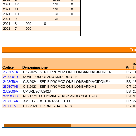
2021
12
1315
0
2021
11
1315
0
2021
10
1315
0
2021
9
1315
2021
8
999
0
2021
7
999
Tor
D
Codice
Denominazione
Pr
In
2503057A
CIS 2025 - SERIE PROMOZIONE LOMBARDIA GIRONE 4
BS
1
2409004B
5° WE TOSCOLANO MADERNO - B
BS
3
2403056A
CIS 2024 - SERIE PROMOZIONE LOMBARDIA GIRONE 4
BS
1
2305070B
CIS 2023 - SERIE PROMOZIONE LOMBARDIA 1
CR
1
2302009A
CP BRESCIA 2023
BS
2
2211003B
FESTIVAL MEMORIAL FERDINANDO CONTI - B
BS
3
2108014A
33° CIG U18 - U16 ASSOLUTO
PR
2
2106015D
CIG 2021 - CP BRESCIA U16-18
BS
0