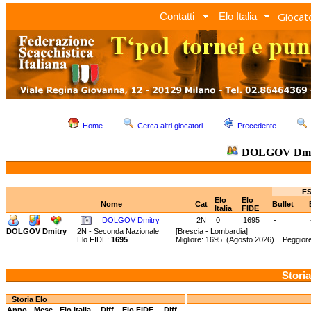
Giocato
Contatti
Elo Italia
Home
Cerca altri giocatori
Precedente
DOLGOV Dmi
FS
Elo
Elo
Nome
Cat
Bullet
Italia
FIDE
DOLGOV Dmitry
2N
0
1695
-
DOLGOV Dmitry
2N - Seconda Nazionale
[Brescia - Lombardia]
Elo FIDE:
1695
Migliore: 1695 (Agosto 2026) Peggior
Storia
Storia Elo
Anno
Mese
Elo Italia
Diff.
Elo FIDE
Diff.