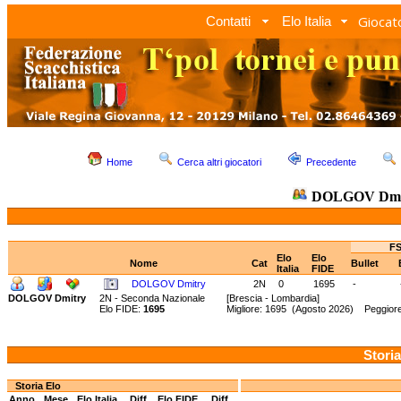
Giocato
Contatti
Elo Italia
Home
Cerca altri giocatori
Precedente
DOLGOV Dmi
FS
Elo
Elo
Nome
Cat
Bullet
Italia
FIDE
DOLGOV Dmitry
2N
0
1695
-
DOLGOV Dmitry
2N - Seconda Nazionale
[Brescia - Lombardia]
Elo FIDE:
1695
Migliore: 1695 (Agosto 2026) Peggior
Storia
Storia Elo
Anno
Mese
Elo Italia
Diff.
Elo FIDE
Diff.