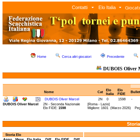
Giocato
Contatti
Elo Italia
Home
Cerca altri giocatori
Precedente
DUBOIS Oliver 
Elo
Elo
Nome
Cat
Bulle
Italia
FIDE
DUBOIS Oliver Marcel
2N
0
1598
-
DUBOIS Oliver Marcel
2N - Seconda Nazionale
[Roma - Lazio]
Elo FIDE:
1598
Migliore: 1601 (Marzo 2026) Pegg
Storia
Storia Elo
Anno
Mese
Elo Italia
Diff.
Elo FIDE
Diff.