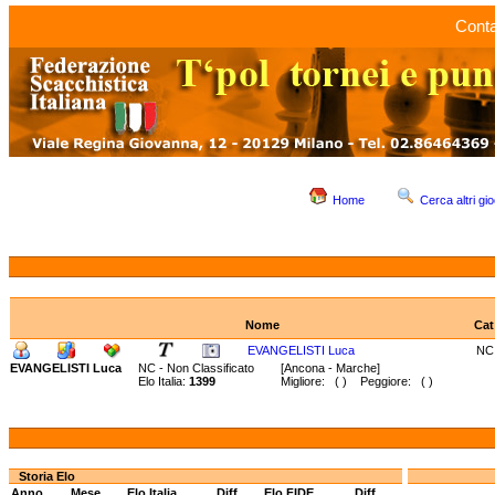
Conta
Home
Cerca altri gio
Nome
Cat
EVANGELISTI Luca
NC
EVANGELISTI Luca
NC - Non Classificato
[Ancona - Marche]
Elo Italia:
1399
Migliore: ( ) Peggiore: ( )
Storia Elo
Anno
Mese
Elo Italia
Diff.
Elo FIDE
Diff.