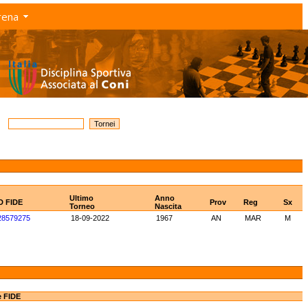
rena
Ultimo
Anno
D FIDE
Prov
Reg
Sx
Torneo
Nascita
28579275
18-09-2022
1967
AN
MAR
M
e FIDE