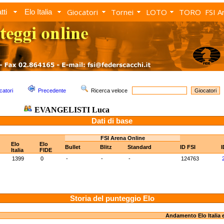
Giocatori
Tornei
LOTO
TORO
FSI A
tti
Elo Italia
catori
Precedente
Ricerca veloce
EVANGELISTI Luca
Dati di base
FSI Arena Online
Elo
Elo
Bullet
Blitz
Standard
ID FSI
I
Italia
FIDE
1399
0
-
-
-
124763
Storia del punteggio Elo
Andamento Elo Italia 