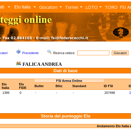
Giocatori
Tornei
LOTO
TORO
FSI A
tti
Elo Italia
catori
Precedente
Ricerca veloce
FALICA ANDREA
Dati di base
FSI Arena Online
Elo
Elo
Bullet
Blitz
Standard
ID FSI
I
Italia
FIDE
1399
0
-
-
-
207498
2
Storia del punteggio Elo
Andamento Elo Italia 