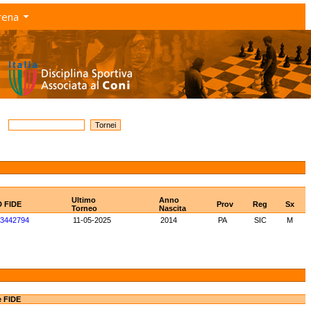
rena
Ultimo
Anno
D FIDE
Prov
Reg
Sx
Torneo
Nascita
3442794
11-05-2025
2014
PA
SIC
M
e FIDE