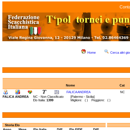
Conta
Home
Cerca altri gio
Nome
Cat
FALICA ANDREA
NC
FALICA ANDREA
NC - Non Classificato
[Palermo - Sicilia]
Elo Italia:
1399
Migliore: ( ) Peggiore: ( )
Storia Elo
Anno
Mese
Elo Italia
Diff.
Elo FIDE
Diff.