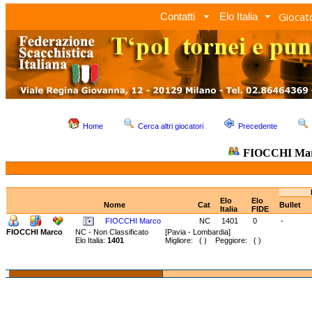
Giocato
Contatti
Elo Italia
Home
Cerca altri giocatori
Precedente
FIOCCHI Ma
Elo
Elo
Nome
Cat
Bullet
Italia
FIDE
FIOCCHI Marco
NC
1401
0
-
FIOCCHI Marco
NC - Non Classificato
[Pavia - Lombardia]
Elo Italia:
1401
Migliore: ( ) Peggiore: ( )