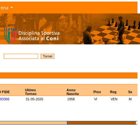
rena
Ultimo
Anno
D FIDE
Prov
Reg
Sx
Torneo
Nascita
93366
31-05-2026
1958
VI
VEN
M