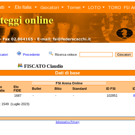
Giocatori
Tornei
LOTO
TORO
FSI A
tti
Elo Italia
catori
Precedente
Ricerca veloce
FISCATO Claudio
Dati di base
FSI Arena Online
lo
Elo
Bullet
Blitz
Standard
ID FSI
I
alia
FIDE
1687
-
-
-
102851
8
 1549 (Luglio 2023)
Informativa Privacy