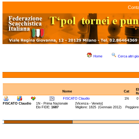
Conta
Home
Cerca altri gio
E
Nome
Cat
It
FISCATO Claudio
1N
0
FISCATO Claudio
1N - Prima Nazionale
[Vicenza - Veneto]
Elo FIDE:
1687
Migliore: 1825 (Gennaio 2012) Peggiore: