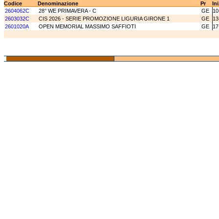
Codice
Denominazione
Pr
In
2604062C
28° WE PRIMAVERA - C
GE
10
2603032C
CIS 2026 - SERIE PROMOZIONE LIGURIA GIRONE 1
GE
13
2601020A
OPEN MEMORIAL MASSIMO SAFFIOTI
GE
17