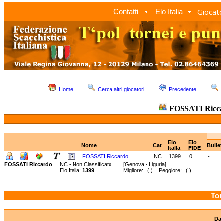
Giocato
Contatti
Elo Italia
Home
Cerca altri giocatori
Precedente
FOSSATI Ricc
Elo
Elo
Nome
Cat
Bulle
Italia
FIDE
FOSSATI Riccardo
NC
1399
0
-
FOSSATI Riccardo
NC - Non Classificato
[Genova - Liguria]
Elo Italia:
1399
Migliore: ( ) Peggiore: ( )
Tor
Da